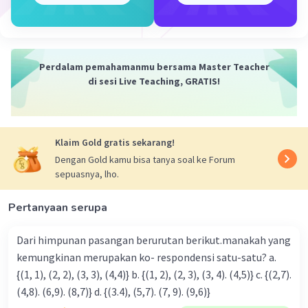
formula umum persamaan garis y = mx + c dan
memasukkan gradien (-1/2) dan titik (-2, 3) ke dalamnya
untuk menentukan konstanta c:
3 = (-1/2)(-2) + c
Perdalam pemahamanmu bersama Master Teacher
di sesi Live Teaching, GRATIS!
3 = 1 + c
c = 3 - 1
Klaim Gold gratis sekarang!
c = 2
Dengan Gold kamu bisa tanya soal ke Forum
sepuasnya, lho.
Jadi, persamaan garis yang sejajar dengan 4y + 2x = 4
dan melalui titik (-2, 3) adalah:
Pertanyaan serupa
y = (-1/2)x + 2
Dari himpunan pasangan berurutan berikut.manakah yang
Ini adalah persamaan garis yang sejajar dengan garis
kemungkinan merupakan ko- respondensi satu-satu? a.
awal dan melalui titik (-2, 3).
{(1, 1), (2, 2), (3, 3), (4,4)} b. {(1, 2), (2, 3), (3, 4). (4,5)} c. {(2,7).
(4,8). (6,9). (8,7)} d. {(3.4), (5,7). (7, 9). (9,6)}
·
0.0
(
0
)
Balas
Beri Rating