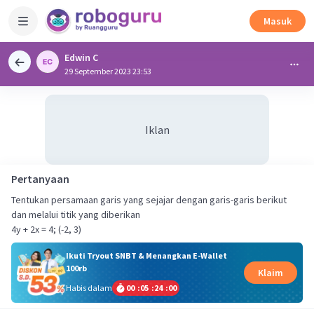
Masuk
Edwin C
29 September 2023 23:53
Iklan
Pertanyaan
Tentukan persamaan garis yang sejajar dengan garis-garis berikut
dan melalui titik yang diberikan
4y + 2x = 4; (-2, 3)
Ikuti Tryout SNBT & Menangkan E-Wallet
100rb
Klaim
Habis dalam
00
:
05
:
23
:
59