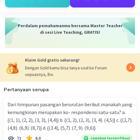
Perdalam pemahamanmu bersama Master Teacher
di sesi Live Teaching, GRATIS!
Iklan
Klaim Gold gratis sekarang!
Dengan Gold kamu bisa tanya soal ke Forum
sepuasnya, lho.
Pertanyaan serupa
Dari himpunan pasangan berurutan berikut.manakah yang
kemungkinan merupakan ko- respondensi satu-satu? a.
{(1, 1), (2, 2), (3, 3), (4,4)} b. {(1, 2), (2, 3), (3, 4). (4,5)} c. {(2,7).
(4,8). (6,9). (8,7)} d. {(3.4), (5,7). (7, 9). (9,6)}
71
4.0
Jawaban terverifikasi