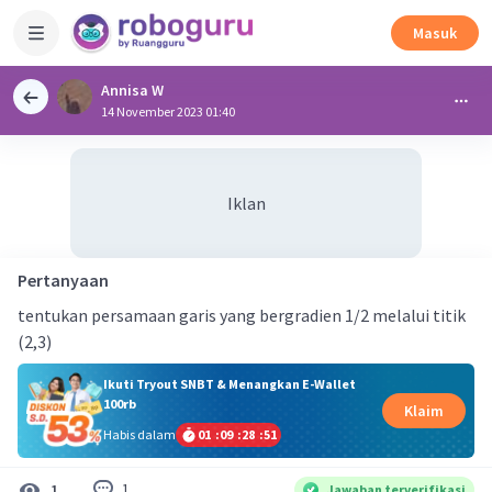
Masuk
Annisa W
14 November 2023 01:40
Iklan
Pertanyaan
tentukan persamaan garis yang bergradien 1/2 melalui titik
(2,3)
Ikuti Tryout SNBT & Menangkan E-Wallet
100rb
Klaim
Habis dalam
01
:
09
:
28
:
51
1
1
Jawaban terverifikasi