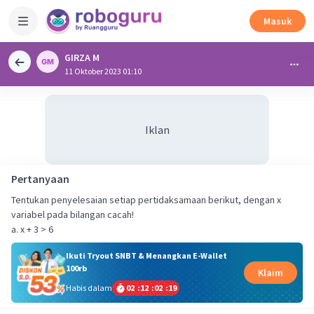
Masuk
GIRZA M
11 Oktober 2023 01:10
Iklan
Pertanyaan
Tentukan penyelesaian setiap pertidaksamaan berikut, dengan x
variabel pada bilangan cacah!
a. x + 3 > 6
Ikuti Tryout SNBT & Menangkan E-Wallet
100rb
Klaim
Habis dalam
02
:
12
:
02
:
18