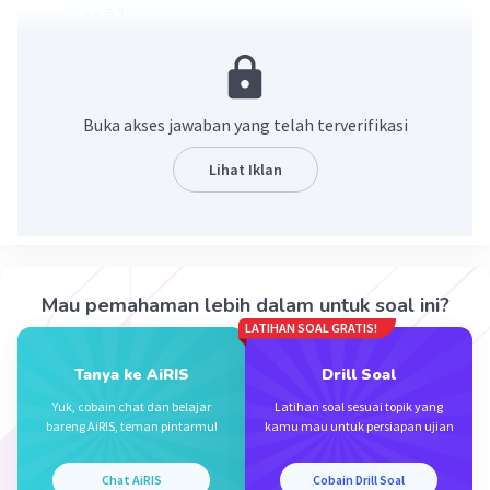
x > 6-3
x > 3.
·
0.0
(
0
)
Balas
Beri Rating
Buka akses jawaban yang telah terverifikasi
Lihat Iklan
Iklan
Mau pemahaman lebih dalam untuk soal ini?
LATIHAN SOAL GRATIS!
Tanya ke AiRIS
Drill Soal
Yuk, cobain chat dan belajar
Latihan soal sesuai topik yang
bareng AiRIS, teman pintarmu!
kamu mau untuk persiapan ujian
Chat AiRIS
Cobain Drill Soal