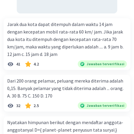
mengambil akar kuadrat dari kedua sisi persamaan,
sehingga kita mendapatkan y = √(97/8).
5. Setelah mendapatkan nilai y, kita bisa
mensubstitusikan nilai ini ke dalam salah satu
Jarak dua kota dapat ditempuh dalam waktu 14 jam
persamaan awal untuk mencari nilai x. Misalnya, jika kita
dengan kecepatan mobil rata-rata 60 km/ jam. Jika jarak
substitusikan nilai y ke dalam persamaan pertama, kita
mendapatkan 2x² + 3(√(97/8))² = 77, yang dapat kita
dua kota itu ditempuh dengan kecepatan rata-rata 70
selesaikan untuk mencari nilai x.
km/jam, maka waktu yang diperlukan adalah .... a. 9 jam b.
12 jam c. 15 jam d. 18 jam
Kesimpulan:
Dengan demikian, penyelesaian dari sistem persamaan
41
4.2
Jawaban terverifikasi
tersebut adalah x = √((77 - 3(√(97/8))²)/2) dan y = √(97/8).
Semoga penjelasan ini membantu Anda 🙂.
Dari 200 orang pelamar, peluang mereka diterima adalah
0,15. Banyak pelamar yang tidak diterima adalah ... orang.
·
0.0
(
0
)
Balas
Beri Rating
A. 30 B. 75 C. 150 D. 170
32
2.5
Jawaban terverifikasi
Nyatakan himpunan berikut dengan mendaftar anggota-
anggotanyal D={ planet-planet penyusun tata surya\}