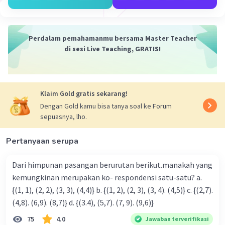
y² = 9
Karena nilai y² sudah diketahui, kita bisa subsitusi y²
dengan 9, untuk mengetahui nilai x.
Perdalam pemahamanmu bersama Master Teacher
di sesi Live Teaching, GRATIS!
2x² + 3(9) = 77
2x² + 27 = 77
2x² = 50
x² = 25
Klaim Gold gratis sekarang!
Dengan Gold kamu bisa tanya soal ke Forum
Sehingga, kita dapatkan x² adalah 25, sedangkan nilai y²
sepuasnya, lho.
adalah 9. Tetapi, itu masih hasil kuadratnya ya, maka kita
harus akarkan dulu kedua ruas. Akhirnya, kita dapatkan:
Pertanyaan serupa
x = 5
y = 3
Dari himpunan pasangan berurutan berikut.manakah yang
kemungkinan merupakan ko- respondensi satu-satu? a.
Jadi, nilai x dan y secara berturut-turut adalah 5, dan 3.
{(1, 1), (2, 2), (3, 3), (4,4)} b. {(1, 2), (2, 3), (3, 4). (4,5)} c. {(2,7).
(4,8). (6,9). (8,7)} d. {(3.4), (5,7). (7, 9). (9,6)}
·
0.0
(
0
)
Balas
Beri Rating
75
4.0
Jawaban terverifikasi