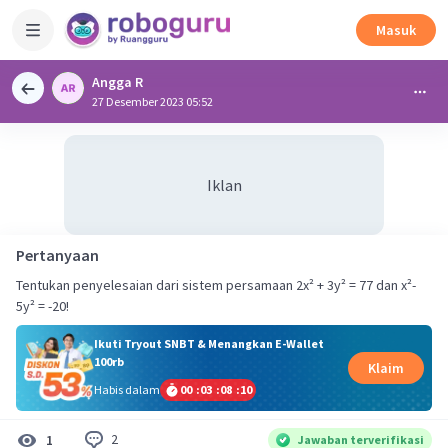
Masuk
Angga R
27 Desember 2023 05:52
Iklan
Pertanyaan
Tentukan penyelesaian dari sistem persamaan 2x² + 3y² = 77 dan x²-
5y² = -20!
Ikuti Tryout SNBT & Menangkan E-Wallet
100rb
Klaim
Habis dalam
00
:
03
:
08
:
10
2
1
Jawaban terverifikasi