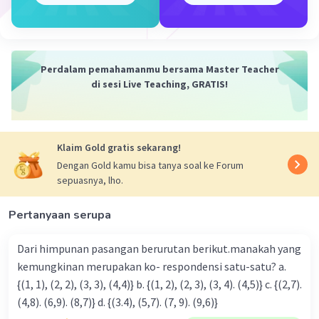
diperoleh batas x < 5 dan jika x variabel pada
bilangan asli kurang dari 10 maka nilai x yang
memenuhi adalah 1, 2, 3, 4.
Perdalam pemahamanmu bersama Master Teacher
Jadi, nilai x dari pertidaksamaan tersebut adalah
di sesi Live Teaching, GRATIS!
x = 1, 2, 3, 4.
Semoga membantu ya.
·
0.0
(
0
)
Balas
Beri Rating
Klaim Gold gratis sekarang!
Dengan Gold kamu bisa tanya soal ke Forum
sepuasnya, lho.
Pertanyaan serupa
Dari himpunan pasangan berurutan berikut.manakah yang
Iklan
kemungkinan merupakan ko- respondensi satu-satu? a.
{(1, 1), (2, 2), (3, 3), (4,4)} b. {(1, 2), (2, 3), (3, 4). (4,5)} c. {(2,7).
(4,8). (6,9). (8,7)} d. {(3.4), (5,7). (7, 9). (9,6)}