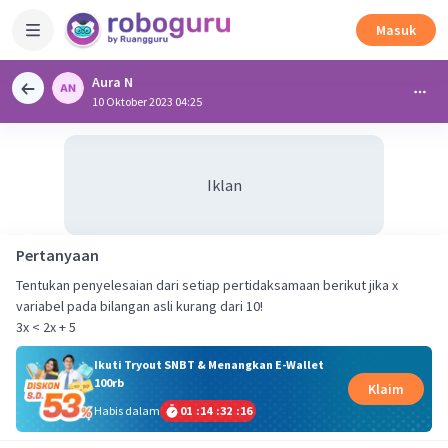
Masuk
Aura N
10 Oktober 2023 04:25
Iklan
Pertanyaan
Tentukan penyelesaian dari setiap pertidaksamaan berikut jika x
variabel pada bilangan asli kurang dari 10!
3x < 2x + 5
Ikuti Tryout SNBT & Menangkan E-Wallet
100rb
Klaim
Habis dalam
01
:
14
:
32
:
15