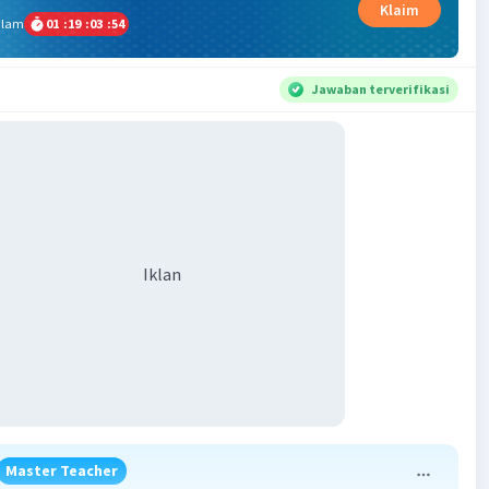
Klaim
alam
01
:
19
:
03
:
54
Jawaban terverifikasi
Iklan
Master Teacher