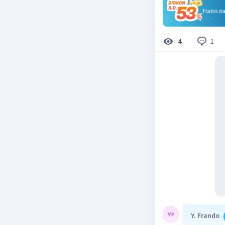
Habis d
1
4
Y. Frando