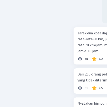
Jarak dua kota d
rata-rata 60 km/ 
rata 70 km/jam, maka waktu
jam d. 18 jam
40
4.2
Dari 200 orang pe
yang tidak diterima
31
2.5
Nyatakan himpuna