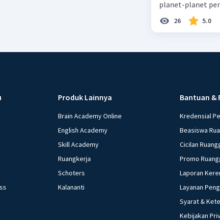
planet-planet pen
26
5.0
u
Produk Lainnya
Bantuan & 
Brain Academy Online
Kredensial P
English Academy
Beasiswa Ru
Skill Academy
Cicilan Ruang
Ruangkerja
Promo Ruang
Schoters
Laporan Kere
ess
Kalananti
Layanan Pen
Syarat & Ket
Kebijakan Pri