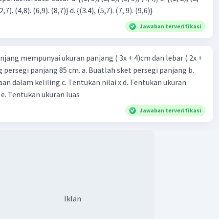
 < 1/2
3), (3, 4). (4,5)} c. {(2,7). (4,8). (6,9). (8,7)} d. {(3.4), (5,7). (7, 9). (9,6)}
Jawaban terverifikasi
 1
 (2/2)
njang mempunyai ukuran panjang ( 3x + 4)cm dan lebar ( 2x +
ing persegi panjang 85 cm. a. Buatlah sket persegi panjang b.
ariabel pada bilangan bulat maka yang memenuhi adalah x
n dalam keliling c. Tentukan nilai x d. Tentukan ukuran
 ....}.
 e. Tentukan ukuran luas
Jawaban terverifikasi
yelesaian pertidaksamaan tersebut dengan x variabel pada
lat adalah x = {-1, -2, -3, ....}.
·
0.0
(
0
)
Balas
ating
Iklan