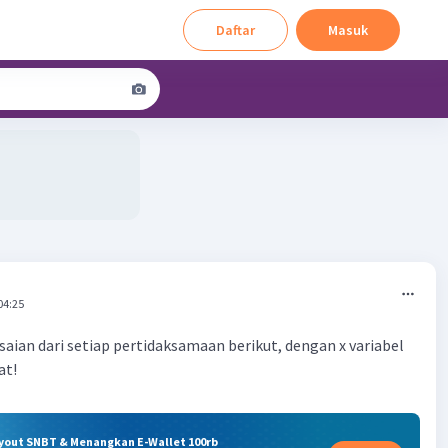
Daftar
Masuk
04:25
aian dari setiap pertidaksamaan berikut, dengan x variabel
at!
ryout SNBT & Menangkan E-Wallet 100rb