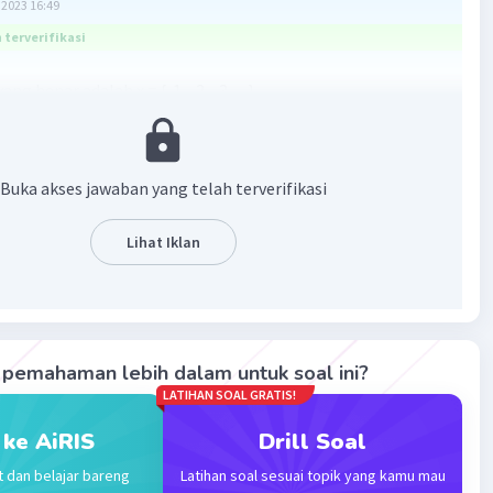
2023 16:49
terverifikasi
g benar adalah x = {-1, -2, -3, ....}.
:
amaan 2(x + 1) < 1
Buka akses jawaban yang telah terverifikasi
Lihat Iklan
penyelesaian dengan x variabel pada bilangan bulat = ...?
sep berikut!
angkah pengerjaan pertidaksamaan linear satu variabel
pemahaman lebih dalam untuk soal ini?
n:
LATIHAN SOAL GRATIS!
anakan terlebih dahulu operasi yang ada. Berlaku juga
 ke AiRIS
Drill Soal
perasi bertanda kurung.
t dan belajar bareng
Latihan soal sesuai topik yang kamu mau
kan suku yang mengandung variabel ke dalam satu