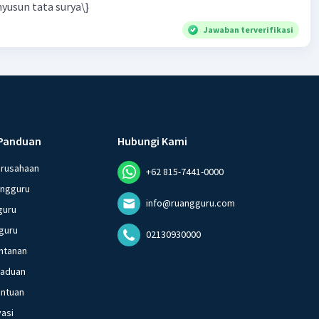
yusun tata surya\}
Jawaban terverifikasi
Panduan
Hubungi Kami
erusahaan
+62 815-7441-0000
angguru
info@ruangguru.com
guru
guru
02130930000
ntanan
gaduan
entuan
vasi