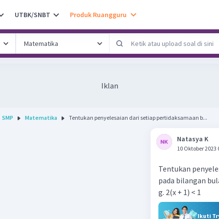
UTBK/SNBT
Produk Ruangguru
Iklan
SMP
Matematika
Tentukan penyelesaian dari setiap pertidaksamaan b...
Natasya K
10 Oktober 2023 
Tentukan penyeles
pada bilangan bul
g. 2(x + 1) < 1
Ikuti T