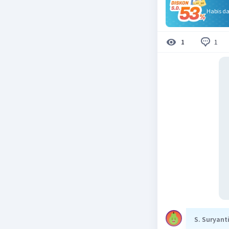
Habis d
1
1
S. Suryant