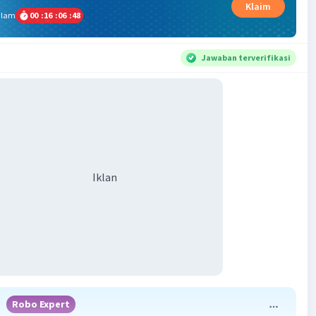
Klaim
alam
00
:
16
:
06
:
48
Jawaban terverifikasi
Iklan
i
Robo Expert