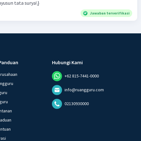
yusun tata surya\}
Jawaban terverifikasi
Panduan
Hubungi Kami
erusahaan
+62 815-7441-0000
angguru
info@ruangguru.com
guru
guru
02130930000
ntanan
gaduan
entuan
vasi