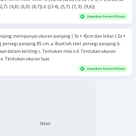
3), (3, 4). (4,5)} c. {(2,7). (4,8). (6,9). (8,7)} d. {(3.4), (5,7). (7, 9). (9,6)}
Jawaban terverifikasi
njang mempunyai ukuran panjang ( 3x + 4)cm dan lebar ( 2x +
ing persegi panjang 85 cm. a. Buatlah sket persegi panjang b.
n dalam keliling c. Tentukan nilai x d. Tentukan ukuran
 e. Tentukan ukuran luas
Jawaban terverifikasi
Iklan