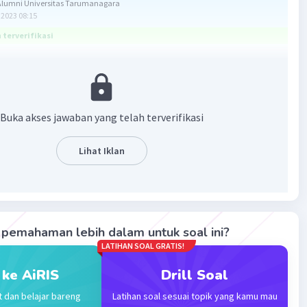
lumni Universitas Tarumanagara
2023 08:15
terverifikasi
oal di atas adalah
x
harus lebih kecil dari -4.
pembahasan berikut!
Buka akses jawaban yang telah terverifikasi
yelesaikan pertidaksamaan 1/4 x < -1 dengan x sebagai
pada bilangan bulat, Anda dapat mengalikan kedua sisi
samaan dengan 4 untuk menghilangkan pembagian:
Lihat Iklan
... (kedua ruas dikalikan dengan 4)
na itu, jawaban yang tepat adalah
x
harus lebih kecil dari -4.
pemahaman lebih dalam untuk soal ini?
LATIHAN SOAL GRATIS!
·
5.0
(
1
)
Balas
ating
 ke AiRIS
Drill Soal
t dan belajar bareng
Latihan soal sesuai topik yang kamu mau