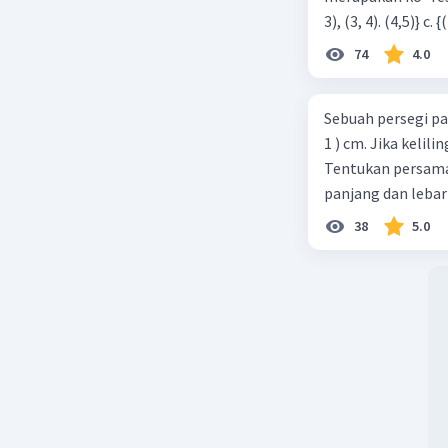
74
4.0
Sebuah persegi pa
1 ) cm. Jika kelil
Tentukan persamaa
panjang dan lebar
38
5.0