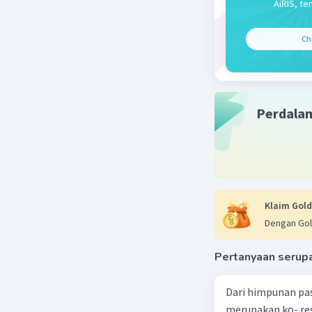
AiRIS, te
Ch
Perdala
Klaim Gold
Dengan Gol
Pertanyaan serup
Dari himpunan pa
merupakan ko- respondensi satu-satu? a. {(1, 1), (2, 2), (3, 3), (4,4)} b. {(1, 2), (2,