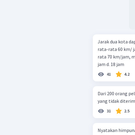
Jarak dua kota d
rata-rata 60 km/ 
rata 70 km/jam, maka waktu
jam d. 18 jam
41
4.2
Dari 200 orang pe
yang tidak diterima
31
2.5
Nyatakan himpuna