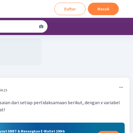
Daftar
Masuk
04:25
aian dari setiap pertidaksamaan berikut, dengan x variabel
at!
ryout SNBT & Menangkan E-Wallet 100rb