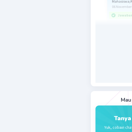
Mahasiswa/A
06 November 
Jawaban 
Jawaban s
Cermati 
Untuk men
variabel 
pertidak
1/4x < -1 
x < -4
Oleh kare
Mau 
Beri R
Tanya
Yuk, cobain cha