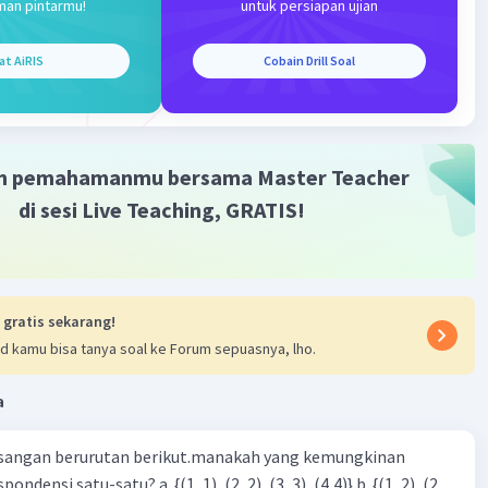
man pintarmu!
untuk persiapan ujian
at AiRIS
Cobain Drill Soal
Iklan
m pemahamanmu bersama Master Teacher
di sesi Live Teaching, GRATIS!
 gratis sekarang!
d kamu bisa tanya soal ke Forum sepuasnya, lho.
a
sangan berurutan berikut.manakah yang kemungkinan