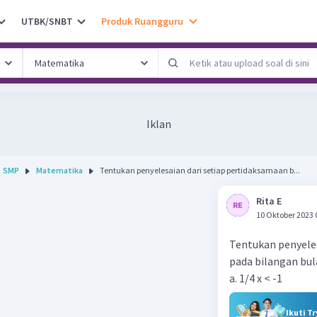
UTBK/SNBT
Produk Ruangguru
Iklan
SMP
Matematika
Tentukan penyelesaian dari setiap pertidaksamaan b...
Rita E
10 Oktober 2023 
Tentukan penyeles
pada bilangan bul
a. 1/4 x < -1
Ikuti T