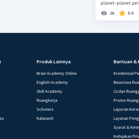
planet-planet pen
26
5.0
u
Produk Lainnya
Bantuan & 
Brain Academy Online
Kredensial P
English Academy
Beasiswa Ru
Skill Academy
Cicilan Ruang
Ruangkerja
Promo Ruang
Schoters
Laporan Kere
ess
Kalananti
Layanan Pen
Syarat & Ket
Kebijakan Pri