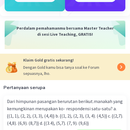
variabel ke dalam satu ruas.
Menambahkan atau mengurangi kedua
ruas dengan bilangan yang sama tanpa
mengubah tanda ketidaksamaan.
Perdalam pemahamanmu bersama Master Teacher
Mengalikan atau membagi kedua ruas
di sesi Live Teaching, GRATIS!
dengan bilangan positif yang sama tanpa
mengubah tanda ketidaksamaan.
Mengalikan atau membagi kedua ruas
dengan bilangan negatif yang sama, tapi
Klaim Gold gratis sekarang!
tanda ketidaksamaannya berubah, dimana:
Dengan Gold kamu bisa tanya soal ke Forum
a. > menjadi < , dan sebaliknya.
sepuasnya, lho.
b. < menjadi > , dan sebaliknya.
Pertanyaan serupa
Bilangan bulat adalah bilangan yang dapat
Dari himpunan pasangan berurutan berikut.manakah yang
dituliskan tanpa unsur desimal atau pecahan.
kemungkinan merupakan ko- respondensi satu-satu? a.
Bilangan bulat tersusun dari tiga bagian, yaitu
{(1, 1), (2, 2), (3, 3), (4,4)} b. {(1, 2), (2, 3), (3, 4). (4,5)} c. {(2,7).
bilangan bulat negatif, nol, dan bilangan bulat
(4,8). (6,9). (8,7)} d. {(3.4), (5,7). (7, 9). (9,6)}
positif. Bilangan bulat = {..., -2, -1, 0, 1, 2, ...}.