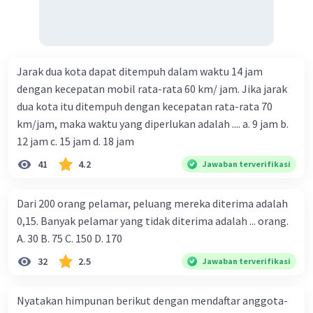
Jarak dua kota dapat ditempuh dalam waktu 14 jam
dengan kecepatan mobil rata-rata 60 km/ jam. Jika jarak
Iklan
dua kota itu ditempuh dengan kecepatan rata-rata 70
km/jam, maka waktu yang diperlukan adalah .... a. 9 jam b.
12 jam c. 15 jam d. 18 jam
41
4.2
Jawaban terverifikasi
Dari 200 orang pelamar, peluang mereka diterima adalah
0,15. Banyak pelamar yang tidak diterima adalah ... orang.
A. 30 B. 75 C. 150 D. 170
32
2.5
Jawaban terverifikasi
Nyatakan himpunan berikut dengan mendaftar anggota-