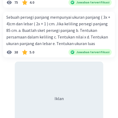
75
4.0
Jawaban terverifikasi
Dari penjelasan di atas, selanjutnya tinjau bentuk
pertidaksamaan pada soal yaitu:
Sebuah persegi panjang mempunyai ukuran panjang ( 3x +
2x + 6 > 4x - 2
4)cm dan lebar ( 2x + 1 ) cm. Jika keliling persegi panjang
2x - 4x > -2 - 6
85 cm. a. Buatlah sket persegi panjang b. Tentukan
-2x > -8
persamaan dalam keliling c. Tentukan nilai x d. Tentukan
x < (-8)/(-2)
ukuran panjang dan lebar e. Tentukan ukuran luas
x < 4.
38
5.0
Jawaban terverifikasi
Untuk x variabel pada bilangan bulat maka yang
memenuhi adalah x < 4 yaitu x = {3, 2, 1, 0, -1, -2,
-3, ....}.
Jadi, penyelesaian pertidaksamaan tersebut
dengan x variabel pada bilangan bulat adalah x =
Iklan
{3, 2, 1, 0, -1, -2, -3, ....}.
·
0.0
(
0
)
Balas
Beri Rating