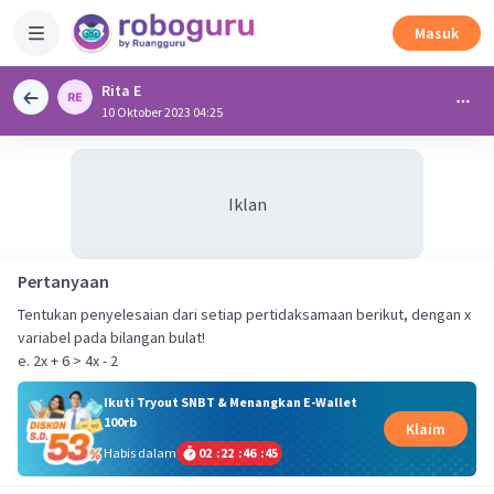
Masuk
Rita E
10 Oktober 2023 04:25
Iklan
Pertanyaan
Tentukan penyelesaian dari setiap pertidaksamaan berikut, dengan x
variabel pada bilangan bulat!
e. 2x + 6 > 4x - 2
Ikuti Tryout SNBT & Menangkan E-Wallet
100rb
Klaim
Habis dalam
02
:
22
:
46
:
45