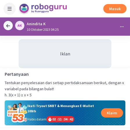
Masuk
Anindita K
10 Oktober 2023 04:25
Iklan
Pertanyaan
Tentukan penyelesaian dari setiap pertidaksamaan berikut, dengan x
variabel pada bilangan bulat!
h. 3(x + 1) ≥ x + 5
Ikuti Tryout SNBT & Menangkan E-Wallet
100rb
Klaim
Habis dalam
02
:
11
:
34
:
42