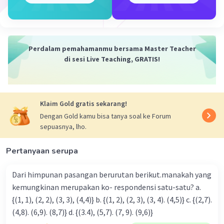
Jadi, penyelesaiannya pertidaksamaan tersebut
adalah x = {1, 2, 3, 4, 5, ...}.
Perdalam pemahamanmu bersama Master Teacher
·
0.0
(
0
)
Balas
Beri Rating
di sesi Live Teaching, GRATIS!
Klaim Gold gratis sekarang!
Dengan Gold kamu bisa tanya soal ke Forum
sepuasnya, lho.
Iklan
Pertanyaan serupa
Dari himpunan pasangan berurutan berikut.manakah yang
kemungkinan merupakan ko- respondensi satu-satu? a.
{(1, 1), (2, 2), (3, 3), (4,4)} b. {(1, 2), (2, 3), (3, 4). (4,5)} c. {(2,7).
(4,8). (6,9). (8,7)} d. {(3.4), (5,7). (7, 9). (9,6)}