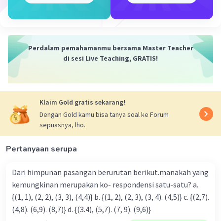
Tampak bahwa dari perhitungan diatas, x bukan
suatu bilangan bulat karena dalam bentuk
bilangan pecahan.
Perdalam pemahamanmu bersama Master Teacher
Jadi, penyelesaiannya pertidaksamaan tersebut
di sesi Live Teaching, GRATIS!
-11
adalah x >
/
.
2
·
0.0
(
0
)
Balas
Beri Rating
Klaim Gold gratis sekarang!
Dengan Gold kamu bisa tanya soal ke Forum
sepuasnya, lho.
Pertanyaan serupa
Iklan
Dari himpunan pasangan berurutan berikut.manakah yang
kemungkinan merupakan ko- respondensi satu-satu? a.
{(1, 1), (2, 2), (3, 3), (4,4)} b. {(1, 2), (2, 3), (3, 4). (4,5)} c. {(2,7).
(4,8). (6,9). (8,7)} d. {(3.4), (5,7). (7, 9). (9,6)}