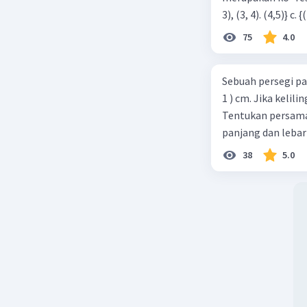
75
4.0
Sebuah persegi pa
1 ) cm. Jika kelil
Tentukan persamaa
panjang dan lebar
38
5.0