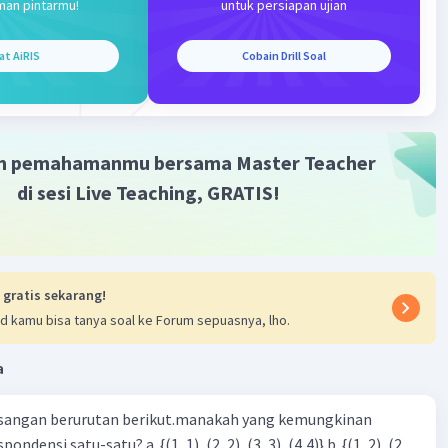
man pintarmu!
untuk persiapan ujian
at AiRIS
Cobain Drill Soal
·
0.0
(
0
)
Balas
ating
m pemahamanmu bersama Master Teacher
di sesi Live Teaching, GRATIS!
 gratis sekarang!
d kamu bisa tanya soal ke Forum sepuasnya, lho.
Iklan
a
sangan berurutan berikut.manakah yang kemungkinan