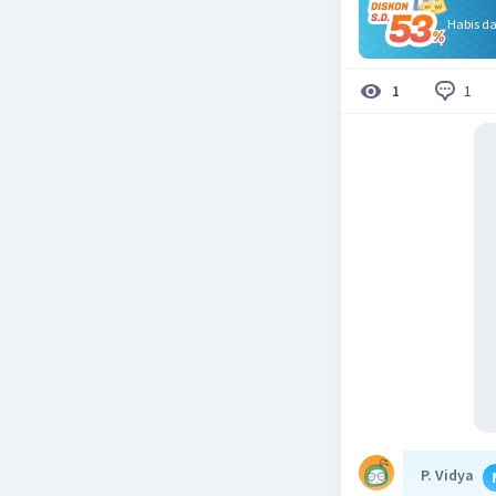
Habis d
1
1
P. Vidya