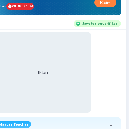
Klaim
alam
00
:
05
:
50
:
23
Jawaban terverifikasi
Iklan
Master Teacher