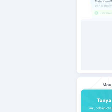
Mahasiswa/Al
06 November 
Jawaban 
Jawab: Se
Pembahas
2(2x - 4) >
4x-8 > 
4x-8x > 
-4x > 1
x < 12
x < -
Pada soal
bilangan 
Mau 
diperoleh
Jadi, jaw
Tanya
Yuk, cobain cha