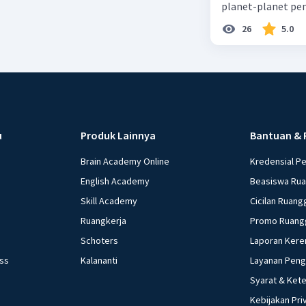
planet-planet pen
26
5.0
u
Produk Lainnya
Bantuan & 
Brain Academy Online
Kredensial P
English Academy
Beasiswa Ru
Skill Academy
Cicilan Ruang
Ruangkerja
Promo Ruang
Schoters
Laporan Kere
ess
Kalananti
Layanan Pen
Syarat & Ket
Kebijakan Pri