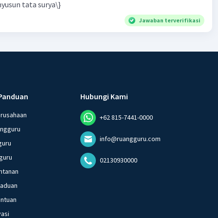
yusun tata surya\}
Jawaban terverifikasi
Panduan
Hubungi Kami
erusahaan
+62 815-7441-0000
angguru
info@ruangguru.com
guru
guru
02130930000
ntanan
gaduan
entuan
vasi