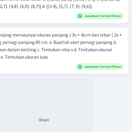
3), (3, 4). (4,5)} c. {(2,7). (4,8). (6,9). (8,7)} d. {(3.4), (5,7). (7, 9). (9,6)}
Jawaban terverifikasi
njang mempunyai ukuran panjang ( 3x + 4)cm dan lebar ( 2x +
ing persegi panjang 85 cm. a. Buatlah sket persegi panjang b.
n dalam keliling c. Tentukan nilai x d. Tentukan ukuran
 e. Tentukan ukuran luas
Jawaban terverifikasi
Iklan