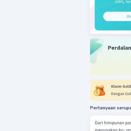
AiRIS, te
Ch
Beri R
Perdala
Klaim Gold
Dengan Gol
Pertanyaan serup
Dari himpunan pa
merupakan ko- respondensi satu-satu? a. {(1, 1), (2, 2), (3, 3), (4,4)} b. {(1, 2), (2,