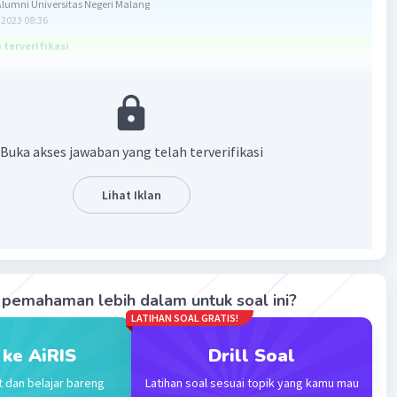
umni Universitas Negeri Malang
2023 08:36
terverifikasi
perti pada gambar berikut.
an:
 4(2x + 1)
Buka akses jawaban yang telah terverifikasi
8x+4
4+8
2
Lihat Iklan
/-4
3
 diberi ketentuan bahwa nilai x yang memenuhi adalah x
bulat, sehingga jika digambar pada garis bilangan,
pemahaman lebih dalam untuk soal ini?
 gambar seperti berikut.
LATIHAN SOAL GRATIS!
aban yang benar adalah seperti gambar berikut.
 ke AiRIS
Drill Soal
t dan belajar bareng
Latihan soal sesuai topik yang kamu mau