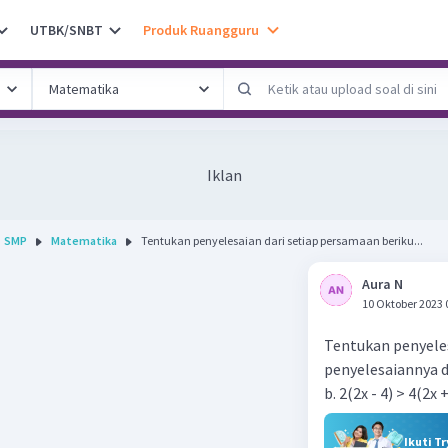
UTBK/SNBT
Produk Ruangguru
Iklan
SMP
Matematika
Tentukan penyelesaian dari setiap persamaan beriku...
Aura N
10 Oktober 2023 
Tentukan penyeles
penyelesaiannya d
b. 2(2x - 4) > 4(2x +
Ikuti T