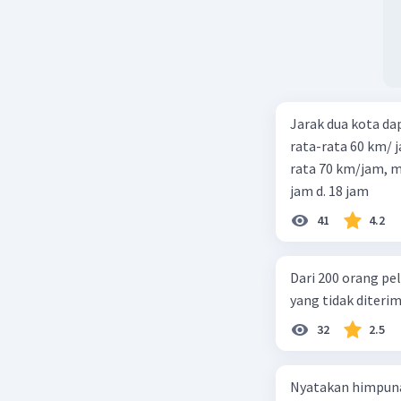
Jarak dua kota d
rata-rata 60 km/ 
rata 70 km/jam, maka waktu
jam d. 18 jam
41
4.2
Dari 200 orang pe
yang tidak diterima
32
2.5
Nyatakan himpuna