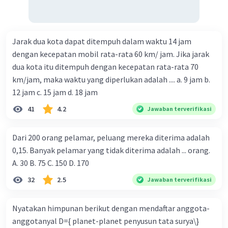
Jarak dua kota dapat ditempuh dalam waktu 14 jam
dengan kecepatan mobil rata-rata 60 km/ jam. Jika jarak
dua kota itu ditempuh dengan kecepatan rata-rata 70
km/jam, maka waktu yang diperlukan adalah .... a. 9 jam b.
12 jam c. 15 jam d. 18 jam
41
4.2
Jawaban terverifikasi
Dari 200 orang pelamar, peluang mereka diterima adalah
0,15. Banyak pelamar yang tidak diterima adalah ... orang.
A. 30 B. 75 C. 150 D. 170
32
2.5
Jawaban terverifikasi
Nyatakan himpunan berikut dengan mendaftar anggota-
anggotanyal D={ planet-planet penyusun tata surya\}