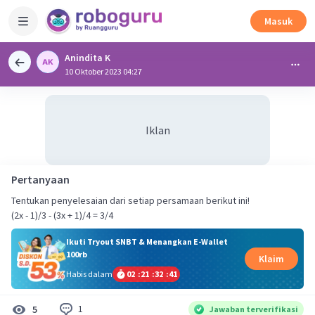
Masuk
Anindita K
10 Oktober 2023 04:27
Iklan
Pertanyaan
Tentukan penyelesaian dari setiap persamaan berikut ini!
(2x - 1)/3 - (3x + 1)/4 = 3/4
Ikuti Tryout SNBT & Menangkan E-Wallet
100rb
Klaim
Habis dalam
02
:
21
:
32
:
41
1
5
Jawaban terverifikasi