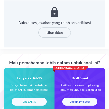
Jawab: x=-14
Pembahasan:
(2x - 1)/3 - (3x + 1)/4 = 3/4
4(2x-1)/12 - 3(3x+1)/12 = 3/4
Buka akses jawaban yang telah terverifikasi
(8x-4-(9x+1))/12 = 3/4
(8x-4-9x-1)/12 = 3/4
Lihat Iklan
(-x-5)/12 = 3/4
-x-5 = 9
-x = 14
x = -14
Mau pemahaman lebih dalam untuk soal ini?
Jadi, jawaban yang benar adalah x=-14.
LATIHAN SOAL GRATIS!
·
0.0
(
0
)
Balas
Beri Rating
Tanya ke AiRIS
Drill Soal
Yuk, cobain chat dan belajar
Latihan soal sesuai topik yang
bareng AiRIS, teman pintarmu!
kamu mau untuk persiapan ujian
Chat AiRIS
Cobain Drill Soal