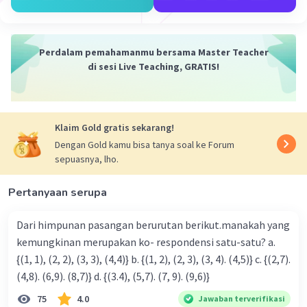
Iklan
Perdalam pemahamanmu bersama Master Teacher
di sesi Live Teaching, GRATIS!
Klaim Gold gratis sekarang!
Dengan Gold kamu bisa tanya soal ke Forum
sepuasnya, lho.
Pertanyaan serupa
Dari himpunan pasangan berurutan berikut.manakah yang
kemungkinan merupakan ko- respondensi satu-satu? a.
{(1, 1), (2, 2), (3, 3), (4,4)} b. {(1, 2), (2, 3), (3, 4). (4,5)} c. {(2,7).
(4,8). (6,9). (8,7)} d. {(3.4), (5,7). (7, 9). (9,6)}
75
4.0
Jawaban terverifikasi