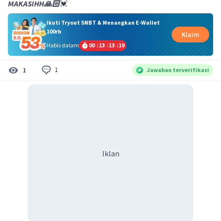
MAKASIHH🙏🏻
💓
Ikuti Tryout SNBT & Menangkan E-Wallet
100rb
Klaim
Habis dalam
00
:
13
:
13
:
18
1
1
Jawaban terverifikasi
Iklan