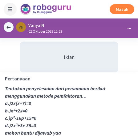
Masuk
Vanya N
VN
02 Oktober 2023 12:53
Iklan
Pertanyaan
Tentukan penyelesaian dari persamaan berikut
menggunakan metode pemfaktoran...
a.)2x(x+7)=0
b.)x²+2x=0
c.)p²-16p+15=0
d.)2x²+3x-35=0
mohon bantu dijawab yaa