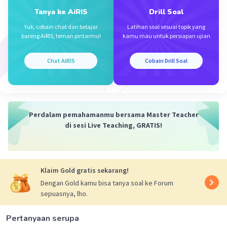
x = 7/2 atau x = -5
Tanya ke AiRIS
Drill Soal
·
5.0
(
1
)
Balas
Beri Rating
Yuk, cobain chat dan belajar
Latihan soal sesuai topik yang
bareng AiRIS, teman pintarmu!
kamu mau untuk persiapan ujian
Vanya N
VN
Level 49
02 Oktober 2023 21:46
Chat AiRIS
Cobain Drill Soal
makasihh ka,oh ya sebelumnya saya mohon ka
dengan cara penyelesaianya gimana ka?
Perdalam pemahamanmu bersama Master Teacher
di sesi Live Teaching, GRATIS!
Klaim Gold gratis sekarang!
Iklan
Dengan Gold kamu bisa tanya soal ke Forum
sepuasnya, lho.
Pertanyaan serupa