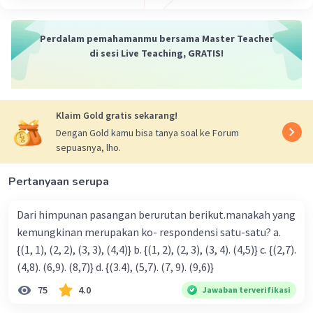
Jawaban terverifikasi
Perdalam pemahamanmu bersama Master Teacher
5x=18
di sesi Live Teaching, GRATIS!
x=18÷5
x=3⅗ atau 3,6
·
0.0
(
0
)
Balas
Beri Rating
Klaim Gold gratis sekarang!
Dengan Gold kamu bisa tanya soal ke Forum
Nadia D
Level 28
sepuasnya, lho.
04 Januari 2024 12:28
5x = 18
Pertanyaan serupa
x = 18 ÷ 5
Dari himpunan pasangan berurutan berikut.manakah yang
·
0.0
(
0
)
Balas
Beri Rating
kemungkinan merupakan ko- respondensi satu-satu? a.
{(1, 1), (2, 2), (3, 3), (4,4)} b. {(1, 2), (2, 3), (3, 4). (4,5)} c. {(2,7).
(4,8). (6,9). (8,7)} d. {(3.4), (5,7). (7, 9). (9,6)}
75
4.0
Jawaban terverifikasi