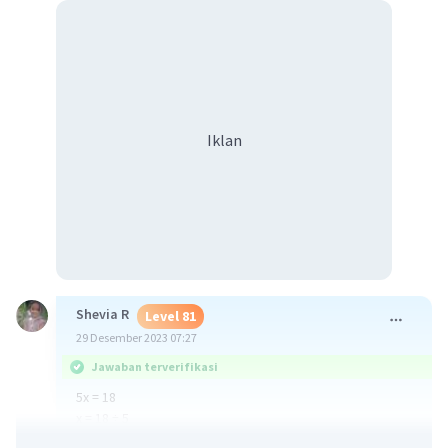
Iklan
Shevia R
Level 81
29 Desember 2023 07:27
Jawaban terverifikasi
5x = 18
x = 18 ÷ 5
x = 3,6