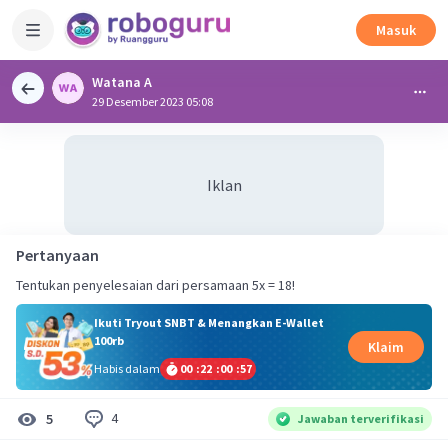
Masuk
Watana A
29 Desember 2023 05:08
Iklan
Pertanyaan
Tentukan penyelesaian dari persamaan 5x = 18!
Ikuti Tryout SNBT & Menangkan E-Wallet
100rb
Klaim
Habis dalam
00
:
22
:
00
:
57
4
5
Jawaban terverifikasi