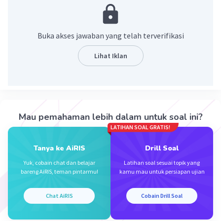
·
0.0
(
0
)
Balas
Beri Rating
Buka akses jawaban yang telah terverifikasi
N. A
Community
Level 100
Lihat Iklan
29 Desember 2023 09:44
Jawaban terverifikasi
Nilai x yang tepat adalah 3⅗ atau 3,6.
Iklan
Penjelasan:
Mau pemahaman lebih dalam untuk soal ini?
5x = 18
LATIHAN SOAL GRATIS!
x = 18 ÷ 5
x = 3⅗ atau 3,6.
Tanya ke AiRIS
Drill Soal
Sehingga, nilai x adalah 3⅗, dan dalam bentuk desimal, x
= 3,6.
Yuk, cobain chat dan belajar
Latihan soal sesuai topik yang
bareng AiRIS, teman pintarmu!
kamu mau untuk persiapan ujian
·
0.0
(
0
)
Balas
Beri Rating
Chat AiRIS
Cobain Drill Soal
Fatati N
Level 81
31 Desember 2023 07:34