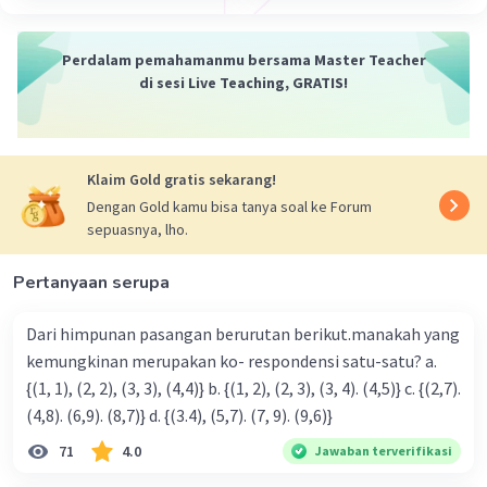
Perdalam pemahamanmu bersama Master Teacher
di sesi Live Teaching, GRATIS!
Klaim Gold gratis sekarang!
Dengan Gold kamu bisa tanya soal ke Forum
sepuasnya, lho.
Pertanyaan serupa
Dari himpunan pasangan berurutan berikut.manakah yang
kemungkinan merupakan ko- respondensi satu-satu? a.
{(1, 1), (2, 2), (3, 3), (4,4)} b. {(1, 2), (2, 3), (3, 4). (4,5)} c. {(2,7).
(4,8). (6,9). (8,7)} d. {(3.4), (5,7). (7, 9). (9,6)}
71
4.0
Jawaban terverifikasi