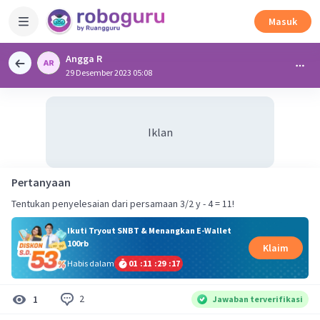
Masuk
Angga R
29 Desember 2023 05:08
Iklan
Pertanyaan
Tentukan penyelesaian dari persamaan 3/2 y - 4 = 11!
Ikuti Tryout SNBT & Menangkan E-Wallet
100rb
Klaim
Habis dalam
01
:
11
:
29
:
16
2
1
Jawaban terverifikasi