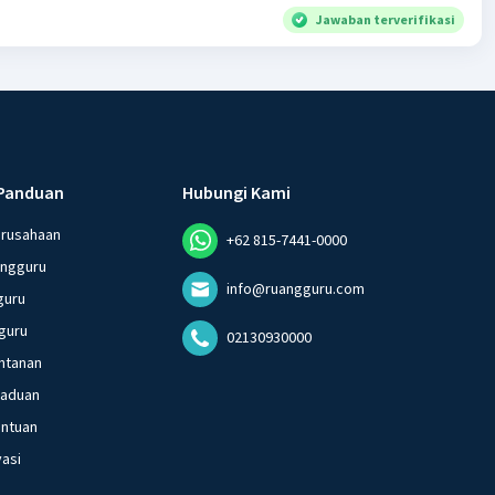
Jawaban terverifikasi
Panduan
Hubungi Kami
erusahaan
+62 815-7441-0000
angguru
info@ruangguru.com
guru
guru
02130930000
ntanan
gaduan
entuan
vasi