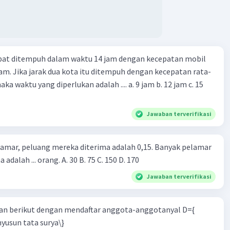
apat ditempuh dalam waktu 14 jam dengan kecepatan mobil
jam. Jika jarak dua kota itu ditempuh dengan kecepatan rata-
 yang diperlukan adalah .... a. 9 jam b. 12 jam c. 15
Jawaban terverifikasi
lamar, peluang mereka diterima adalah 0,15. Banyak pelamar
 adalah ... orang. A. 30 B. 75 C. 150 D. 170
Jawaban terverifikasi
n berikut dengan mendaftar anggota-anggotanyal D={
yusun tata surya\}