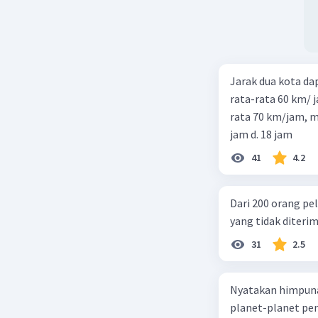
Jarak dua kota d
rata-rata 60 km/ 
rata 70 km/jam, maka waktu
jam d. 18 jam
41
4.2
Dari 200 orang pe
yang tidak diterima
31
2.5
Nyatakan himpuna
planet-planet pen