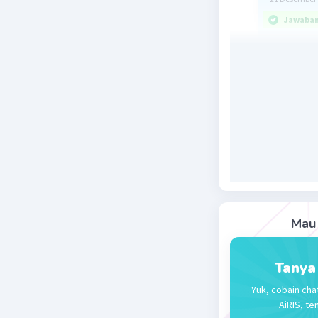
Jawaban 
Jawabann
15 = peny
Konsep :
Suatu pec
a = pembi
b = penye
Jawab :
6/15 maka
Mau 
6 = pembi
15 = peny
Tanya
Jadi jawa
Yuk, cobain cha
15 = peny
AiRIS, te