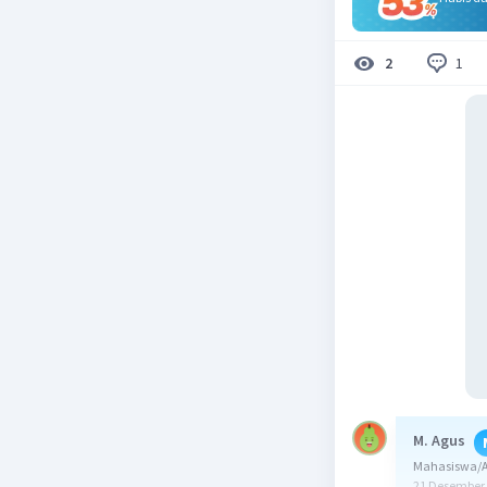
1
2
M. Agus
Mahasiswa/A
21 Desember 