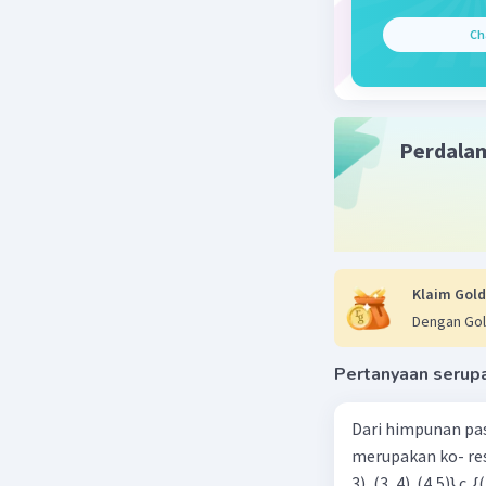
Beri R
Ch
Perdala
Klaim Gold
Dengan Gol
Pertanyaan serup
Dari himpunan pa
merupakan ko- respondensi satu-satu? a. {(1, 1), (2, 2), (3, 3), (4,4)} b. {(1, 2), (2,