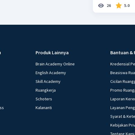
26
5.0
u
Produk Lainnya
Bantuan & 
Brain Academy Online
Kredensial P
English Academy
Beasiswa Ru
Skill Academy
Cicilan Ruang
Ruangkerja
Promo Ruang
Schoters
Laporan Kere
ess
Kalananti
Layanan Pen
Syarat & Ket
Kebijakan Pri
Tentang Kami