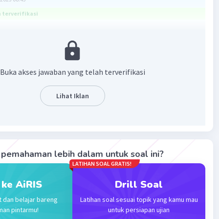
terverifikasi
ya adalah 6 = pembilang
ebut
Buka akses jawaban yang telah terverifikasi
ahan yaitu a/b maka :
lang
Lihat Iklan
but
 :
pemahaman lebih dalam untuk soal ini?
lang
LATIHAN SOAL GRATIS!
ebut
 ke AiRIS
Drill Soal
bannya adalah 6 = pembilang
t dan belajar bareng
Latihan soal sesuai topik yang kamu mau
ebut
man pintarmu!
untuk persiapan ujian