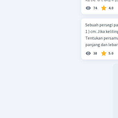
74
4.0
Sebuah persegi pa
1 ) cm. Jika kelil
Tentukan persamaa
panjang dan lebar
38
5.0