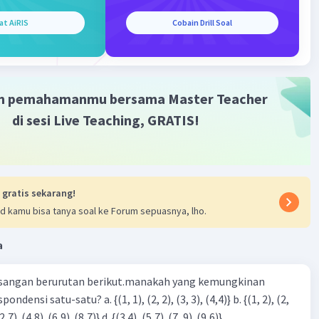
·
0.0
(
0
)
Balas
ating
at AiRIS
Cobain Drill Soal
m pemahamanmu bersama Master Teacher
di sesi Live Teaching, GRATIS!
Iklan
 gratis sekarang!
d kamu bisa tanya soal ke Forum sepuasnya, lho.
a
sangan berurutan berikut.manakah yang kemungkinan
3), (3, 4). (4,5)} c. {(2,7). (4,8). (6,9). (8,7)} d. {(3.4), (5,7). (7, 9). (9,6)}