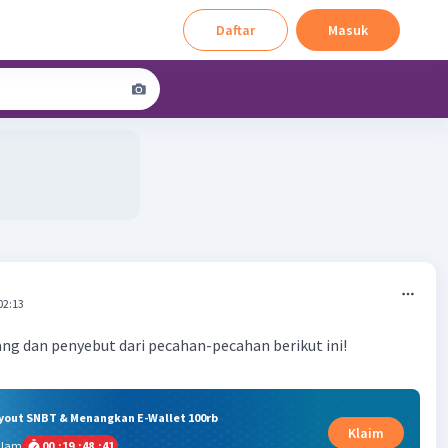
Daftar
Masuk
02:13
g dan penyebut dari pecahan-pecahan berikut ini!
ryout SNBT & Menangkan E-Wallet 100rb
Klaim
alam
00
:
19
:
48
:
40