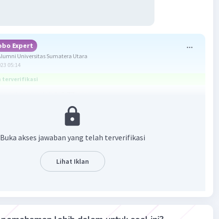
obo Expert
lumni Universitas Sumatera Utara
023 05:14
terverifikasi
ang benar adalah 3,77 mm.
u alat ukur panjang adalah mikrometer sekrup. Alat ini
ketelitian sebesar 0,01 mm.
Buka akses jawaban yang telah terverifikasi
baca hasil pengukuran dengan menggunakan mikrometer
Lihat Iklan
lah :
ikan garis skala utama yang terdekat dengan tepi selubung
is skala utama tersebut adalah 3,5 mm lebih.