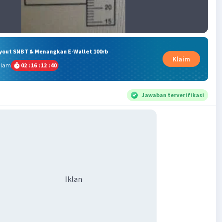
ryout SNBT & Menangkan E-Wallet 100rb
Klaim
alam
02
:
16
:
12
:
40
Jawaban terverifikasi
Iklan