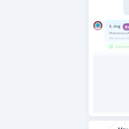
E. Ang
R
Mahasiswa/A
09 Januari 2
Jawaban 
Jawaban y
Salah sat
memiliki 
Cara mem
sekrup ada
a) Perhat
luar, gar