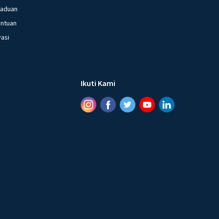
gaduan
entuan
vasi
Ikuti Kami