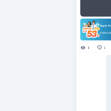
Ikuti T
Habis d
1
1