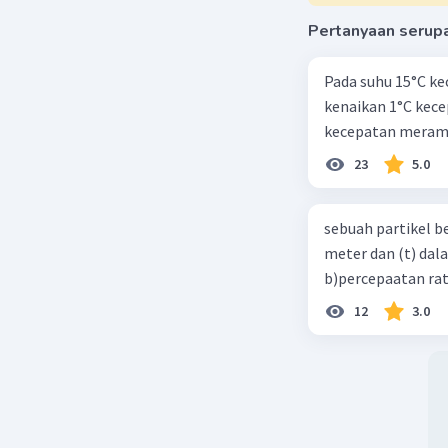
Pertanyaan serup
Pada suhu 15°C ke
kenaikan 1°C kec
kecepatan meramb
23
5.0
sebuah partikel b
meter dan (t) dal
b)percepaatan rat
12
3.0