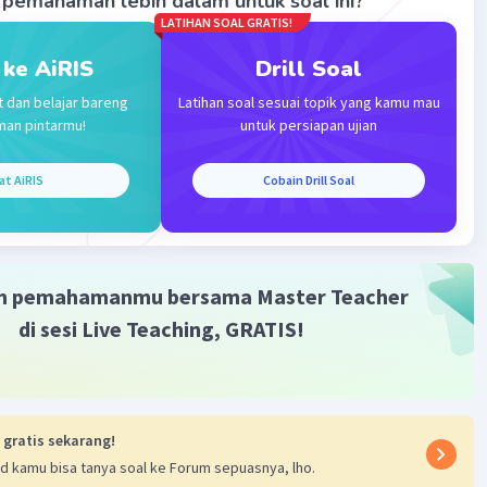
pemahaman lebih dalam untuk soal ini?
ikan garis mendatar pada selubung luar yang berimpit
LATIHAN SOAL GRATIS!
ris mendatar pada skala utama. Garis tersebut adalah garis
 ke AiRIS
Drill Soal
t dan belajar bareng
Latihan soal sesuai topik yang kamu mau
gukuran adalah :
man pintarmu!
untuk persiapan ujian
 3,5 mm + (27 x 0,01) mm
= 3,77 mm
at AiRIS
Cobain Drill Soal
l pengukuran mikrometer sekrup tersebut adalah 3,77 mm.
·
3.0
(
1
)
Balas
ating
m pemahamanmu bersama Master Teacher
di sesi Live Teaching, GRATIS!
 gratis sekarang!
Iklan
d kamu bisa tanya soal ke Forum sepuasnya, lho.