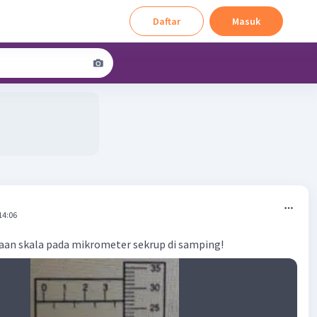
Daftar
Masuk
14:06
an skala pada mikrometer sekrup di samping!