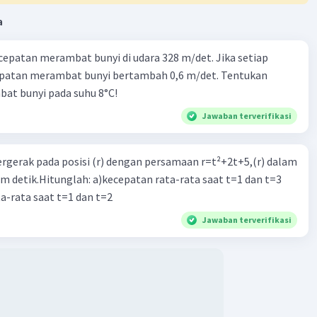
a
cepatan merambat bunyi di udara 328 m/det. Jika setiap
epatan merambat bunyi bertambah 0,6 m/det. Tentukan
at bunyi pada suhu 8°C!
Jawaban terverifikasi
ergerak pada posisi (r) dengan persamaan r=t²+2t+5,(r) dalam
am detik.Hitunglah: a)kecepatan rata-rata saat t=1 dan t=3
a-rata saat t=1 dan t=2
Jawaban terverifikasi