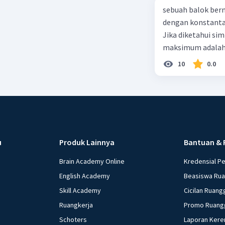
sebuah balok ber
dengan konstanta 
Jika diketahui s
maksimum adalah
10
0.0
u
Produk Lainnya
Bantuan & 
Brain Academy Online
Kredensial P
English Academy
Beasiswa Ru
Skill Academy
Cicilan Ruang
Ruangkerja
Promo Ruang
Schoters
Laporan Kere