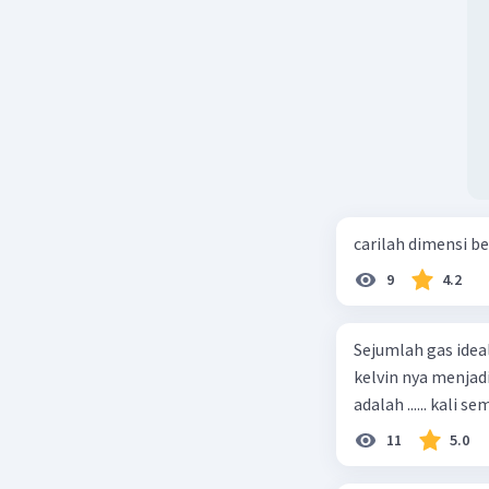
carilah dimensi b
9
4.2
Sejumlah gas idea
kelvin nya menjad
11
5.0