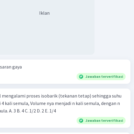
Iklan
esaran gaya
Jawaban terverifikasi
l mengalami proses isobarik (tekanan tetap) sehingga suhu
i 4 kali semula, Volume nya menjadi n kali semula, dengan n
adalah ...... kali semula. A. 3 B. 4 C. 1/2 D. 2 E. 1/4
Jawaban terverifikasi