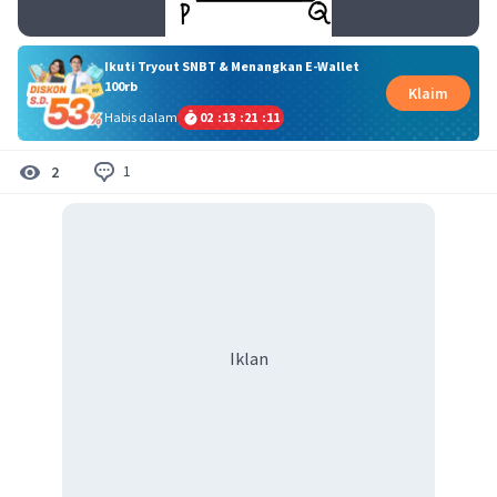
Ikuti Tryout SNBT & Menangkan E-Wallet
100rb
Klaim
Habis dalam
02
:
13
:
21
:
11
1
2
Iklan