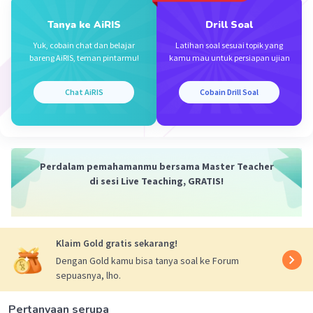
2×8=16 cm
Tanya ke AiRIS
Drill Soal
Jadi ,panjang PQ adalah 16cm
Yuk, cobain chat dan belajar
Latihan soal sesuai topik yang
bareng AiRIS, teman pintarmu!
kamu mau untuk persiapan ujian
Chat AiRIS
Cobain Drill Soal
·
5.0
(
2
)
Balas
Beri Rating
Raisha P
Level 22
08 Mei 2024 05:05
MAKASIHHH
Perdalam pemahamanmu bersama Master Teacher
di sesi Live Teaching, GRATIS!
Klaim Gold gratis sekarang!
Dengan Gold kamu bisa tanya soal ke Forum
sepuasnya, lho.
Iklan
Pertanyaan serupa