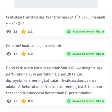
tentukan translasi dari transformasi y= X² + 3X - 5 menjadi
y = X² - X- 4
12
3.3
Jawaban terverifikasi
help me! buat soal ujian sekolah
12
5.0
Jawaban terverifikasi
Penduduk suatu kota berjumlah 500.000 jiwa dengan laju
pertumbuhan 3% per tahun. Dalam 20 tahun
diproyeksikan meningkat tajam. Evaluasi dampaknya
adalah A. kebutuhan infrastruktur meningkat 3. tekanan
terhadap sumber daya bertambah C. pertumbuhan
eksponensial berdampak jangka panjang D. tidak
21
0.0
Jawaban terverifikasi
memengaruhi tata ruang E. proyeksi penduduk penting
untuk perencanaan