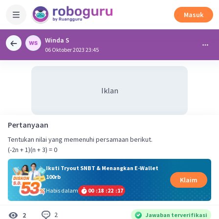
Masuk
Winda S
06 Oktober 2023 23:45
Iklan
Pertanyaan
Tentukan nilai yang memenuhi persamaan berikut.
(-2n + 1)(n + 3) = 0
Ikuti Tryout SNBT & Menangkan E-Wallet
100rb
Klaim
Habis dalam
00
:
18
:
22
:
17
2
2
Jawaban terverifikasi