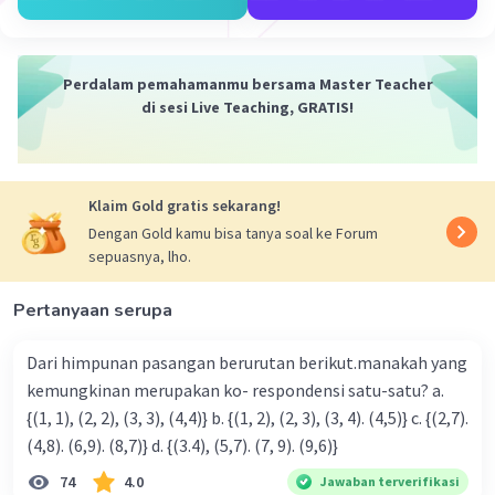
·
0.0
(
0
)
Balas
Beri Rating
Perdalam pemahamanmu bersama Master Teacher
di sesi Live Teaching, GRATIS!
Klaim Gold gratis sekarang!
Dengan Gold kamu bisa tanya soal ke Forum
sepuasnya, lho.
Pertanyaan serupa
Dari himpunan pasangan berurutan berikut.manakah yang
kemungkinan merupakan ko- respondensi satu-satu? a.
{(1, 1), (2, 2), (3, 3), (4,4)} b. {(1, 2), (2, 3), (3, 4). (4,5)} c. {(2,7).
(4,8). (6,9). (8,7)} d. {(3.4), (5,7). (7, 9). (9,6)}
74
4.0
Jawaban terverifikasi