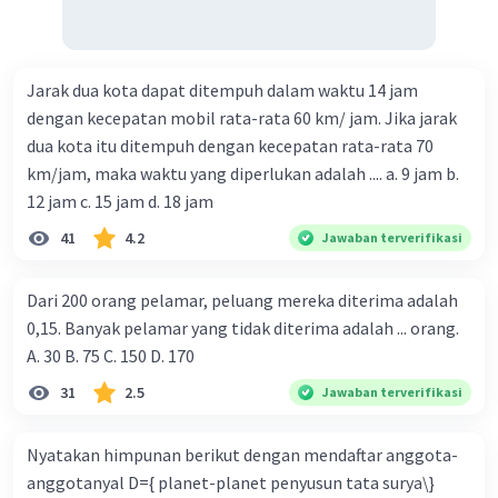
Jarak dua kota dapat ditempuh dalam waktu 14 jam
dengan kecepatan mobil rata-rata 60 km/ jam. Jika jarak
dua kota itu ditempuh dengan kecepatan rata-rata 70
km/jam, maka waktu yang diperlukan adalah .... a. 9 jam b.
12 jam c. 15 jam d. 18 jam
41
4.2
Jawaban terverifikasi
Dari 200 orang pelamar, peluang mereka diterima adalah
0,15. Banyak pelamar yang tidak diterima adalah ... orang.
A. 30 B. 75 C. 150 D. 170
31
2.5
Jawaban terverifikasi
Nyatakan himpunan berikut dengan mendaftar anggota-
anggotanyal D={ planet-planet penyusun tata surya\}