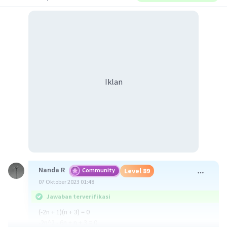
Iklan
Nanda R
Community
Level 89
07 Oktober 2023 01:48
Jawaban terverifikasi
(-2n + 1)(n + 3) = 0
-2n^2 - 6n + n + 3 = 0