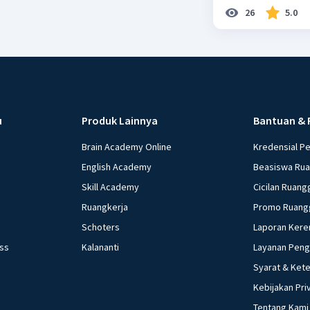
26
5.0
u
Produk Lainnya
Bantuan & 
Brain Academy Online
Kredensial P
English Academy
Beasiswa Ru
Skill Academy
Cicilan Ruang
Ruangkerja
Promo Ruang
Schoters
Laporan Kere
ess
Kalananti
Layanan Pen
Syarat & Ket
Kebijakan Pri
Tentang Kami