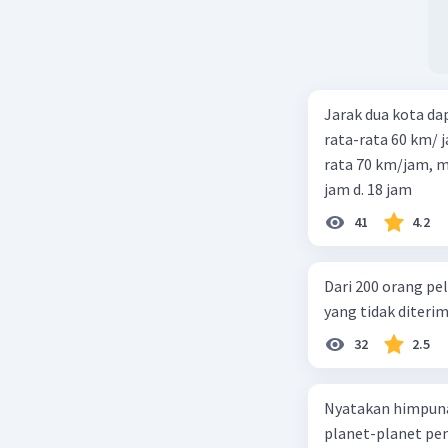
Jarak dua kota d
rata-rata 60 km/ 
rata 70 km/jam, maka waktu
jam d. 18 jam
41
4.2
Dari 200 orang pe
yang tidak diterima
32
2.5
Nyatakan himpuna
planet-planet pen