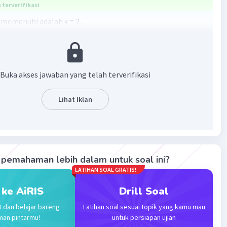
terverifikasi
g memenuhi adalah x = 2.
0
Buka akses jawaban yang telah terverifikasi
Lihat Iklan
·
0.0
(
0
)
Balas
ating
Community
Level 73
pemahaman lebih dalam untuk soal ini?
023 03:04
LATIHAN SOAL GRATIS!
terverifikasi
 ke AiRIS
Drill Soal
 0
Iklan
t dan belajar bareng
Latihan soal sesuai topik yang kamu mau
man pintarmu!
untuk persiapan ujian