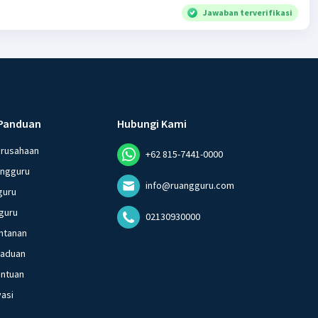
Jawaban terverifikasi
Panduan
Hubungi Kami
erusahaan
+62 815-7441-0000
angguru
info@ruangguru.com
guru
guru
02130930000
ntanan
gaduan
entuan
vasi