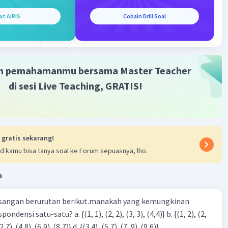
at AiRIS
Cobain Drill Soal
·
0.0
(
0
)
Balas
ating
m pemahamanmu bersama Master Teacher
di sesi Live Teaching, GRATIS!
 gratis sekarang!
d kamu bisa tanya soal ke Forum sepuasnya, lho.
a
sangan berurutan berikut.manakah yang kemungkinan
3), (3, 4). (4,5)} c. {(2,7). (4,8). (6,9). (8,7)} d. {(3.4), (5,7). (7, 9). (9,6)}