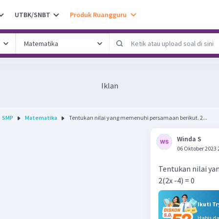
UTBK/SNBT
Produk Ruangguru
Iklan
SMP
Matematika
Tentukan nilai yang memenuhi persamaan berikut. 2...
Winda S
06 Oktober 2023 
Tentukan nilai y
2(2x -4) = 0
Ikuti T
Habis d