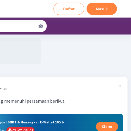
Daftar
Masuk
23:45
ang memenuhi persamaan berikut.
ryout SNBT & Menangkan E-Wallet 100rb
Klaim
alam
02
:
07
:
13
:
16