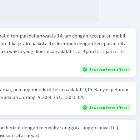
apat ditempuh dalam waktu 14 jam dengan kecepatan mobil
jam. Jika jarak dua kota itu ditempuh dengan kecepatan rata-
 yang diperlukan adalah .... a. 9 jam b. 12 jam c. 15
Jawaban terverifikasi
lamar, peluang mereka diterima adalah 0,15. Banyak pelamar
 adalah ... orang. A. 30 B. 75 C. 150 D. 170
Jawaban terverifikasi
n berikut dengan mendaftar anggota-anggotanyal D={
yusun tata surya\}