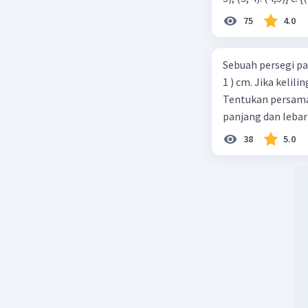
75
4.0
Sebuah persegi pa
1 ) cm. Jika kelil
Tentukan persamaa
panjang dan lebar
38
5.0