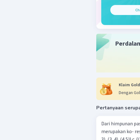
2x = 4
Ch
x = 4/2
x = 2
Beri R
Perdala
Klaim Gold
Dengan Gol
Pertanyaan serup
Dari himpunan pa
merupakan ko- respondensi satu-satu? a. {(1, 1), (2, 2), (3, 3), (4,4)} b. {(1, 2), (2,