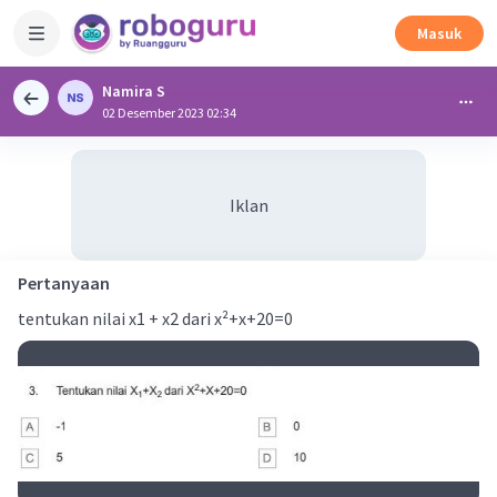
Masuk
Namira S
02 Desember 2023 02:34
Iklan
Pertanyaan
tentukan nilai x1 + x2 dari x²+x+20=0