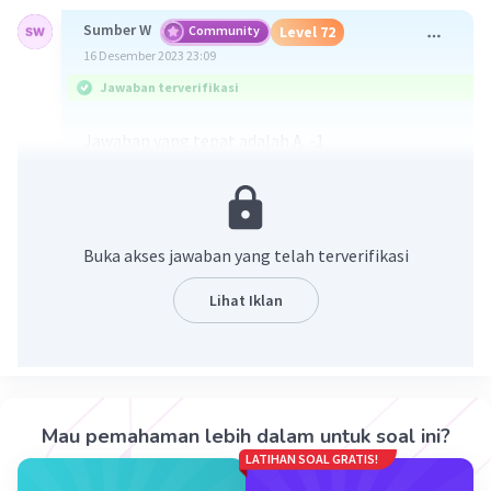
Sumber W
Community
Level 72
16 Desember 2023 23:09
Jawaban terverifikasi
Jawaban yang tepat adalah A. -1
Pembahasan :
2
x
+ x + 20 = 0
a = 1, b = 1 dan c = 20
Buka akses jawaban yang telah terverifikasi
x
+ x
= -b/a
1
2
= -1/1
Lihat Iklan
= -1
·
0.0
(
0
)
Balas
Beri Rating
Mau pemahaman lebih dalam untuk soal ini?
LATIHAN SOAL GRATIS!