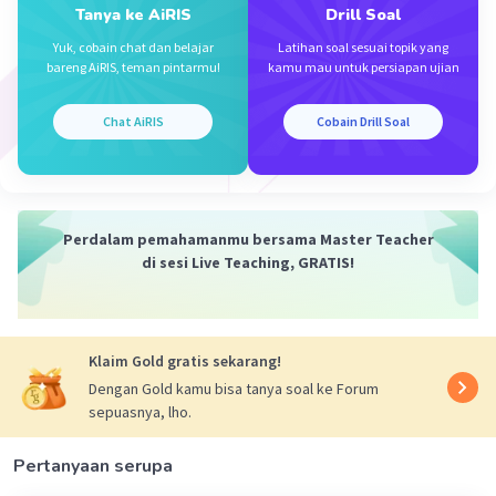
Tanya ke AiRIS
Drill Soal
Yuk, cobain chat dan belajar
Latihan soal sesuai topik yang
bareng AiRIS, teman pintarmu!
kamu mau untuk persiapan ujian
Iklan
Chat AiRIS
Cobain Drill Soal
Perdalam pemahamanmu bersama Master Teacher
di sesi Live Teaching, GRATIS!
Klaim Gold gratis sekarang!
Dengan Gold kamu bisa tanya soal ke Forum
sepuasnya, lho.
Pertanyaan serupa