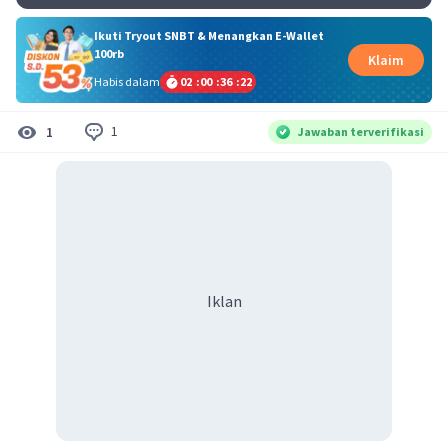
Ikuti Tryout SNBT & Menangkan E-Wallet
100rb
Klaim
Habis dalam
02
:
00
:
36
:
22
1
1
Jawaban terverifikasi
Iklan