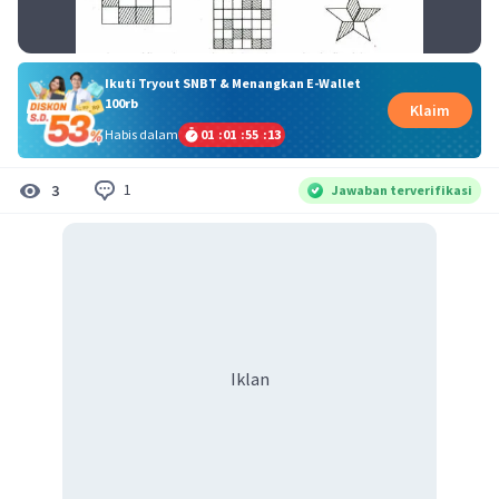
Ikuti Tryout SNBT & Menangkan E-Wallet
100rb
Klaim
Habis dalam
01
:
01
:
55
:
13
1
3
Jawaban terverifikasi
Iklan