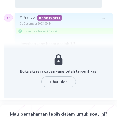
Y. Frando
Robo Expert
21 Desember 2023 09:44
Jawaban terverifikasi
Jawaban yang benar adalah 3/5.
Pembahasan:
Bentuk umum pecahan dinyatakan oleh a/b,
dimana a adalah pembilang dan b adalah
Buka akses jawaban yang telah terverifikasi
penyebut.
Syarat: a dan b adalah bilangan bulat dan b ≠ 0.
Lihat Iklan
Maka, dari gambar 1f diperoleh:
a = 3 ---> pembilang (yang diarsir)
b = 5 ---> penyebut (seluruh bagian)
Mau pemahaman lebih dalam untuk soal ini?