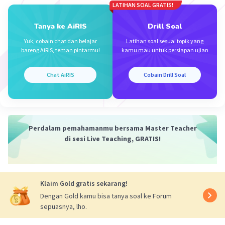
Sehingga, nilai pecahan yang ditunjukkan adalah
LATIHAN SOAL GRATIS!
3/5.
Tanya ke AiRIS
Drill Soal
Jadi, nilai pecahan yang ditunjukkan oleh daerah
Yuk, cobain chat dan belajar
Latihan soal sesuai topik yang
bareng AiRIS, teman pintarmu!
kamu mau untuk persiapan ujian
yang diarsir dari gambar tersebut adalah 3/5.
Chat AiRIS
Cobain Drill Soal
·
1.0
(
1
)
Balas
Beri Rating
Perdalam pemahamanmu bersama Master Teacher
di sesi Live Teaching, GRATIS!
Iklan
Klaim Gold gratis sekarang!
Dengan Gold kamu bisa tanya soal ke Forum
sepuasnya, lho.