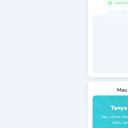
Jawaban 
nilai p ada
px²-3x+10
a = p, b = 
D = b²-4a
-71 = (-3)
-71 = 9-4
40p = 9+7
40p = 80
p = 80/40
p = 2.
Mau 
Beri R
Tanya
Yuk, cobain cha
AiRIS, te