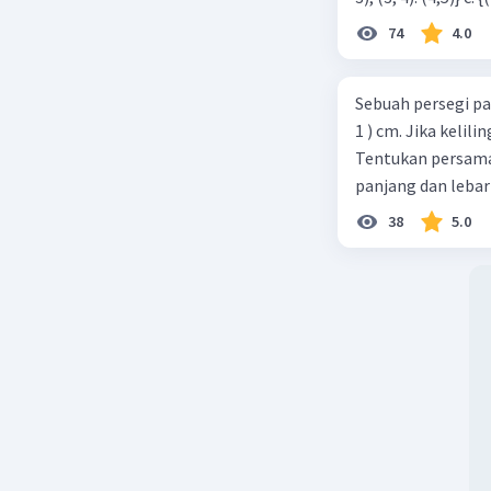
74
4.0
Sebuah persegi pa
1 ) cm. Jika kelil
Tentukan persamaa
panjang dan lebar
38
5.0