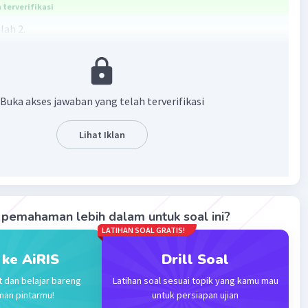
terverifikasi
lah 2.
 = 0
-3, c = 10
c
Buka akses jawaban yang telah terverifikasi
²-4(p)(10)
0p
Lihat Iklan
1
pemahaman lebih dalam untuk soal ini?
·
5.0
(
1
)
Balas
ating
LATIHAN SOAL GRATIS!
 ke AiRIS
Drill Soal
t dan belajar bareng
Latihan soal sesuai topik yang kamu mau
man pintarmu!
untuk persiapan ujian