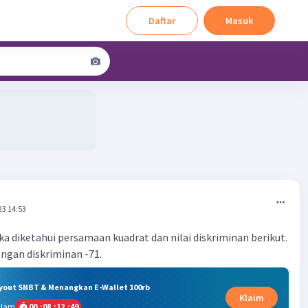
Daftar
Masuk
23 14:53
ika diketahui persamaan kuadrat dan nilai diskriminan berikut.
dengan diskriminan -71.
ryout SNBT & Menangkan E-Wallet 100rb
Klaim
alam
00
:
08
:
12
:
48