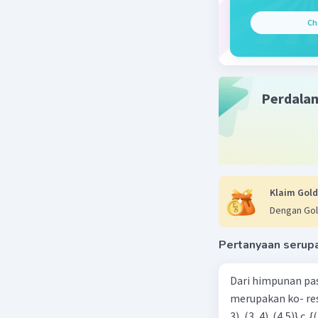
Ch
Perdala
Klaim Gold
Dengan Gol
Pertanyaan serup
Dari himpunan pa
merupakan ko- respondensi satu-satu? a. {(1, 1), (2, 2), (3, 3), (4,4)} b. {(1, 2), (2,