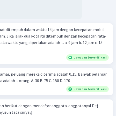
apat ditempuh dalam waktu 14 jam dengan kecepatan mobil
jam. Jika jarak dua kota itu ditempuh dengan kecepatan rata-
 yang diperlukan adalah .... a. 9 jam b. 12 jam c. 15
Jawaban terverifikasi
lamar, peluang mereka diterima adalah 0,15. Banyak pelamar
 adalah ... orang. A. 30 B. 75 C. 150 D. 170
Jawaban terverifikasi
n berikut dengan mendaftar anggota-anggotanyal D={
yusun tata surya\}