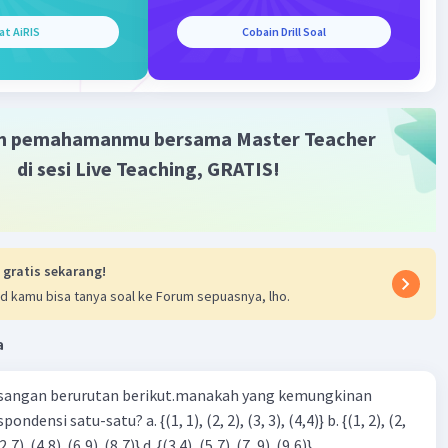
at AiRIS
Cobain Drill Soal
Iklan
m pemahamanmu bersama Master Teacher
di sesi Live Teaching, GRATIS!
 gratis sekarang!
d kamu bisa tanya soal ke Forum sepuasnya, lho.
a
sangan berurutan berikut.manakah yang kemungkinan
3), (3, 4). (4,5)} c. {(2,7). (4,8). (6,9). (8,7)} d. {(3.4), (5,7). (7, 9). (9,6)}