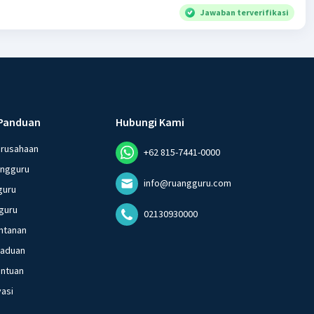
Jawaban terverifikasi
Panduan
Hubungi Kami
erusahaan
+62 815-7441-0000
angguru
info@ruangguru.com
guru
guru
02130930000
ntanan
gaduan
entuan
vasi