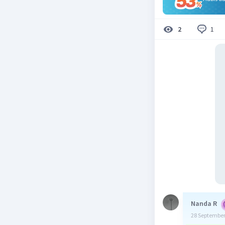
1
2
Nanda R
28 September