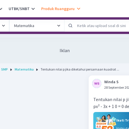
UTBK/SNBT
Produk Ruangguru
Iklan
SMP
Matematika
Tentukan nilai p jika diketahui persamaan kuadrat ...
Winda S
28 September 20
Tentukan nilai p j
px² - 3x + 1 0 = 0 
Ikuti T
Habis d