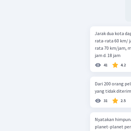
Jarak dua kota d
rata-rata 60 km/ 
rata 70 km/jam, maka waktu
jam d. 18 jam
41
4.2
Dari 200 orang pe
yang tidak diterima
31
2.5
Nyatakan himpuna
planet-planet pen