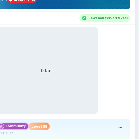
Jawaban terverifikasi
Iklan
Community
Level 89
023 03:32