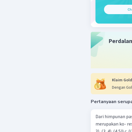
Ch
Perdala
Klaim Gold
Dengan Gol
Pertanyaan serup
Dari himpunan pa
merupakan ko- respondensi satu-satu? a. {(1, 1), (2, 2), (3, 3), (4,4)} b. {(1, 2), (2,