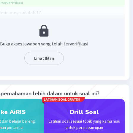
terverifikasi
riminannya adalah 17.
3x-2
0
, c = -2
Buka akses jawaban yang telah terverifikasi
c
Lihat Iklan
)(-2)
·
0.0
(
0
)
Balas
ating
pemahaman lebih dalam untuk soal ini?
LATIHAN SOAL GRATIS!
 ke AiRIS
Drill Soal
t dan belajar bareng
Latihan soal sesuai topik yang kamu mau
man pintarmu!
untuk persiapan ujian