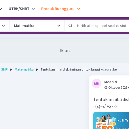
UTBK/SNBT
Produk Ruangguru
Iklan
SMP
Matematika
Tentukan nilai diskriminan untuk fungsi kuadrat be...
Moeh N
03 Oktober 2023 
Tentukan nilai dis
f(x)=x²+3x-2
Ikuti T
Habis d