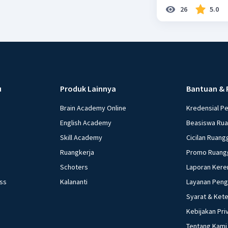
26
5.0
u
Produk Lainnya
Bantuan & 
Brain Academy Online
Kredensial P
English Academy
Beasiswa Ru
Skill Academy
Cicilan Ruang
Ruangkerja
Promo Ruang
Schoters
Laporan Kere
ess
Kalananti
Layanan Pen
Syarat & Ket
Kebijakan Pri
Tentang Kami