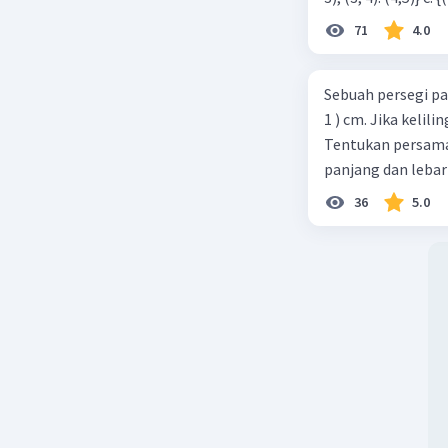
71
4.0
Sebuah persegi pa
1 ) cm. Jika kelil
Tentukan persamaa
panjang dan lebar
36
5.0