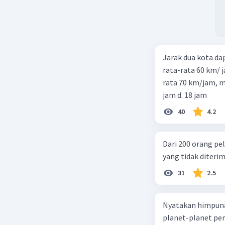
Jarak dua kota d
rata-rata 60 km/ 
rata 70 km/jam, maka waktu
jam d. 18 jam
40
4.2
Dari 200 orang pe
yang tidak diterima
31
2.5
Nyatakan himpuna
planet-planet pen