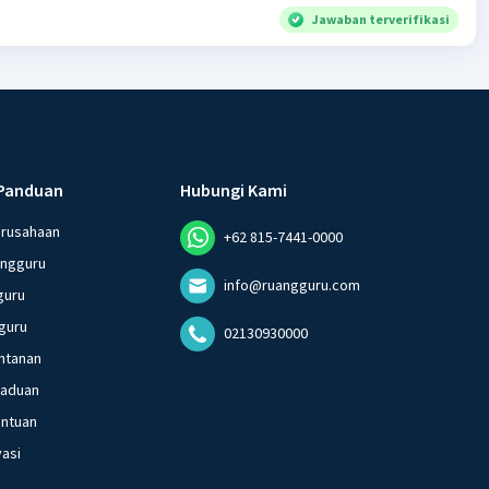
Jawaban terverifikasi
Panduan
Hubungi Kami
erusahaan
+62 815-7441-0000
angguru
info@ruangguru.com
guru
guru
02130930000
ntanan
gaduan
entuan
vasi