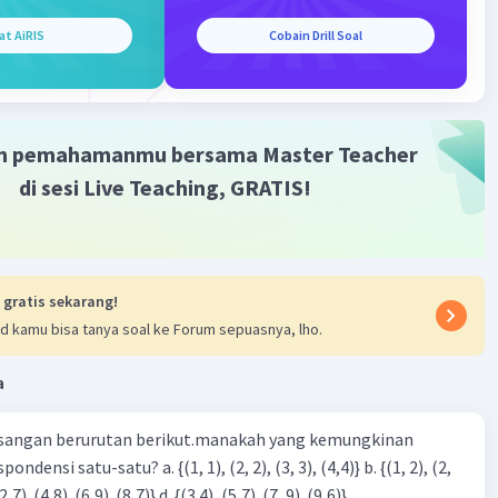
Iklan
at AiRIS
Cobain Drill Soal
m pemahamanmu bersama Master Teacher
di sesi Live Teaching, GRATIS!
 gratis sekarang!
d kamu bisa tanya soal ke Forum sepuasnya, lho.
a
sangan berurutan berikut.manakah yang kemungkinan
3), (3, 4). (4,5)} c. {(2,7). (4,8). (6,9). (8,7)} d. {(3.4), (5,7). (7, 9). (9,6)}