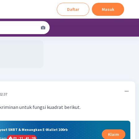
Daftar
Masuk
02:37
kriminan untuk fungsi kuadrat berikut.
ryout SNBT & Menangkan E-Wallet 100rb
Klaim
alam
01
:
11
:
41
:
28