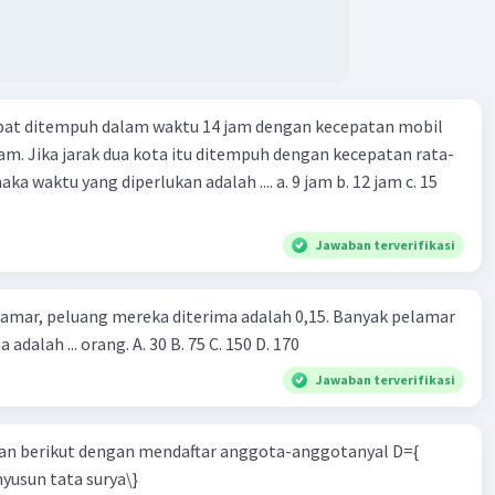
apat ditempuh dalam waktu 14 jam dengan kecepatan mobil
jam. Jika jarak dua kota itu ditempuh dengan kecepatan rata-
 yang diperlukan adalah .... a. 9 jam b. 12 jam c. 15
Jawaban terverifikasi
lamar, peluang mereka diterima adalah 0,15. Banyak pelamar
 adalah ... orang. A. 30 B. 75 C. 150 D. 170
Jawaban terverifikasi
n berikut dengan mendaftar anggota-anggotanyal D={
yusun tata surya\}