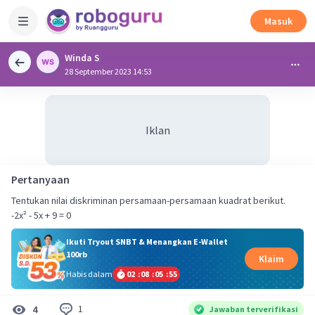
Masuk
Winda S
28 September 2023 14:53
Iklan
Pertanyaan
Tentukan nilai diskriminan persamaan-persamaan kuadrat berikut.
-2x² - 5x + 9 = 0
Ikuti Tryout SNBT & Menangkan E-Wallet
100rb
Klaim
Habis dalam
02
:
08
:
05
:
55
1
4
Jawaban terverifikasi