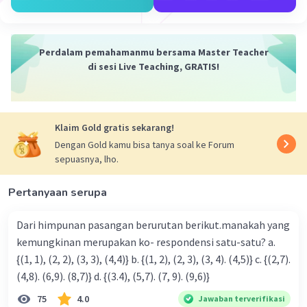
Perdalam pemahamanmu bersama Master Teacher
di sesi Live Teaching, GRATIS!
Klaim Gold gratis sekarang!
Dengan Gold kamu bisa tanya soal ke Forum
sepuasnya, lho.
Pertanyaan serupa
Dari himpunan pasangan berurutan berikut.manakah yang
kemungkinan merupakan ko- respondensi satu-satu? a.
{(1, 1), (2, 2), (3, 3), (4,4)} b. {(1, 2), (2, 3), (3, 4). (4,5)} c. {(2,7).
(4,8). (6,9). (8,7)} d. {(3.4), (5,7). (7, 9). (9,6)}
75
4.0
Jawaban terverifikasi