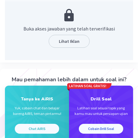
-2x²-5x+9 = 0
a = -2, b = -5, c = 9
D = b²-4ac
D = (-5)²-4(-2)(9)
Buka akses jawaban yang telah terverifikasi
D = 25+72
D = 97.
Lihat Iklan
·
0.0
(
0
)
Balas
Beri Rating
Mau pemahaman lebih dalam untuk soal ini?
LATIHAN SOAL GRATIS!
Tanya ke AiRIS
Drill Soal
Iklan
Yuk, cobain chat dan belajar
Latihan soal sesuai topik yang
bareng AiRIS, teman pintarmu!
kamu mau untuk persiapan ujian
Chat AiRIS
Cobain Drill Soal