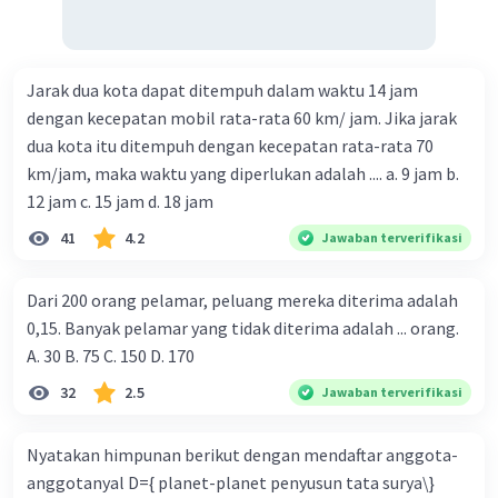
Jarak dua kota dapat ditempuh dalam waktu 14 jam
dengan kecepatan mobil rata-rata 60 km/ jam. Jika jarak
dua kota itu ditempuh dengan kecepatan rata-rata 70
km/jam, maka waktu yang diperlukan adalah .... a. 9 jam b.
12 jam c. 15 jam d. 18 jam
41
4.2
Jawaban terverifikasi
Dari 200 orang pelamar, peluang mereka diterima adalah
0,15. Banyak pelamar yang tidak diterima adalah ... orang.
A. 30 B. 75 C. 150 D. 170
32
2.5
Jawaban terverifikasi
Nyatakan himpunan berikut dengan mendaftar anggota-
anggotanyal D={ planet-planet penyusun tata surya\}