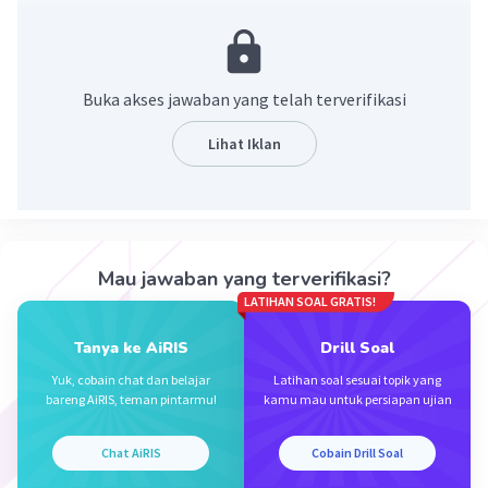
Buka akses jawaban yang telah terverifikasi
Lihat Iklan
Iklan
Mau jawaban yang terverifikasi?
LATIHAN SOAL GRATIS!
Tanya ke AiRIS
Drill Soal
Yuk, cobain chat dan belajar
Latihan soal sesuai topik yang
bareng AiRIS, teman pintarmu!
kamu mau untuk persiapan ujian
Chat AiRIS
Cobain Drill Soal