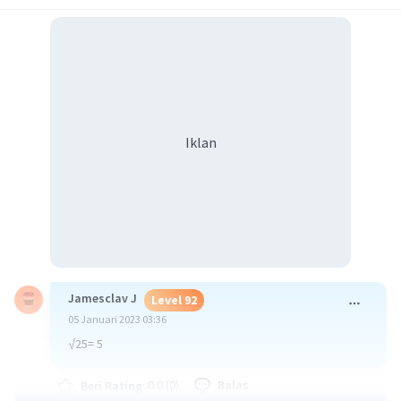
Iklan
Jamesclav J
Level 92
05 Januari 2023 03:36
√25= 5
·
0.0
(
0
)
Balas
Beri Rating