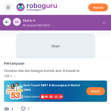
Masuk
Skylar A
05 Januari 2023 03:21
Iklan
Pertanyaan
Tentukan nilai dari bilangan bentuk akar di bawah Ini
√25 = ....
Ikuti Tryout SNBT & Menangkan E-Wallet
100rb
Klaim
Habis dalam
00
:
05
:
21
:
33
1
1