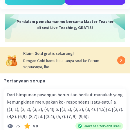
Perdalam pemahamanmu bersama Master Teacher
di sesi Live Teaching, GRATIS!
Klaim Gold gratis sekarang!
Dengan Gold kamu bisa tanya soal ke Forum
sepuasnya, lho.
Pertanyaan serupa
Dari himpunan pasangan berurutan berikut.manakah yang
kemungkinan merupakan ko- respondensi satu-satu? a.
{(1, 1), (2, 2), (3, 3), (4,4)} b. {(1, 2), (2, 3), (3, 4). (4,5)} c. {(2,7).
(4,8). (6,9). (8,7)} d. {(3.4), (5,7). (7, 9). (9,6)}
75
4.0
Jawaban terverifikasi