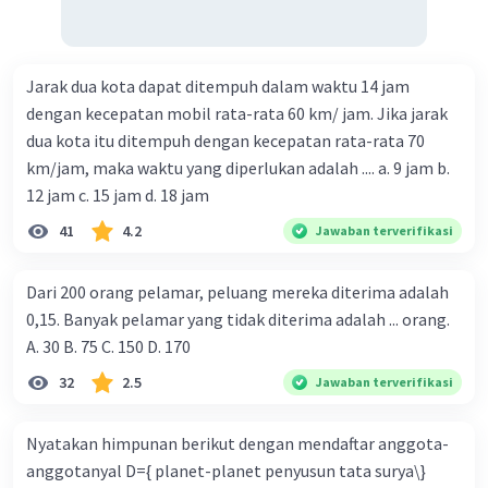
Jarak dua kota dapat ditempuh dalam waktu 14 jam
dengan kecepatan mobil rata-rata 60 km/ jam. Jika jarak
dua kota itu ditempuh dengan kecepatan rata-rata 70
km/jam, maka waktu yang diperlukan adalah .... a. 9 jam b.
12 jam c. 15 jam d. 18 jam
41
4.2
Jawaban terverifikasi
Dari 200 orang pelamar, peluang mereka diterima adalah
0,15. Banyak pelamar yang tidak diterima adalah ... orang.
A. 30 B. 75 C. 150 D. 170
32
2.5
Jawaban terverifikasi
Nyatakan himpunan berikut dengan mendaftar anggota-
anggotanyal D={ planet-planet penyusun tata surya\}