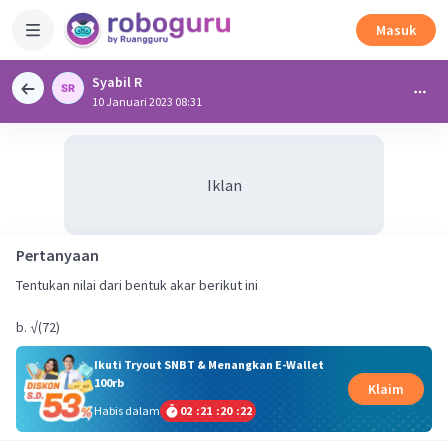
Masuk
Syabil R
10 Januari 2023 08:31
Iklan
Pertanyaan
Tentukan nilai dari bentuk akar berikut ini
Ikuti Tryout SNBT & Menangkan E-Wallet
100rb
Klaim
Habis dalam
02
:
21
:
20
:
21