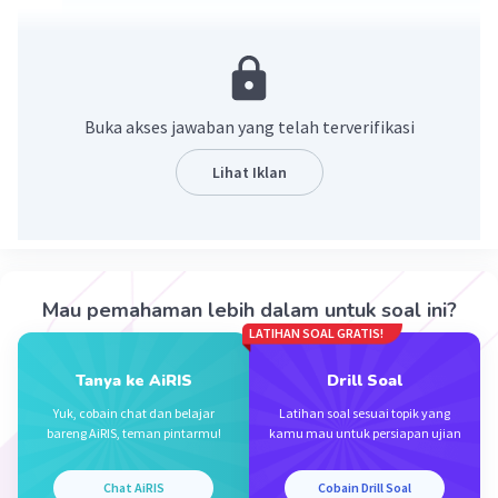
Jawaban: 6√(2).
Ingat!
Sifat bentuk akar.
Buka akses jawaban yang telah terverifikasi
ⁿ√(aᵐ)=a^(m/n).
Lihat Iklan
Berdasarkan konsep di atas, maka
2
√(72) = √(36.2) = √(6
.2) = 6√(2).
Jadi, √(72) = 6√(2).
Mau pemahaman lebih dalam untuk soal ini?
·
0.0
(
0
)
Balas
Beri Rating
LATIHAN SOAL GRATIS!
Tanya ke AiRIS
Drill Soal
Yuk, cobain chat dan belajar
Latihan soal sesuai topik yang
bareng AiRIS, teman pintarmu!
kamu mau untuk persiapan ujian
Chat AiRIS
Cobain Drill Soal