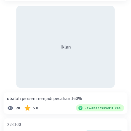
Iklan
ubalah persen menjadi pecahan 160%
20
5.0
Jawaban terverifikasi
22×100