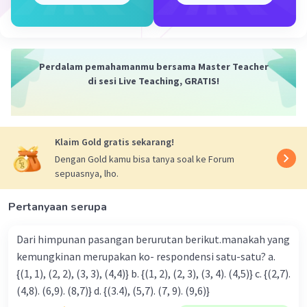
jarum pendek).
Untuk mencari sudut terkecil yg terbentuk dengan
mengurangi sudut jarum pendek dengan sudut jarum
panjang.
Perdalam pemahamanmu bersama Master Teacher
Berdasarkan soal, pukul 16.15 maka
di sesi Live Teaching, GRATIS!
Sudut jarum pendek
= 4 15/60 × 30°
= 4 × 30° + 15/60 × 30°
= 120° + 7,5°
Klaim Gold gratis sekarang!
= 127,5°
Dengan Gold kamu bisa tanya soal ke Forum
Sudut jarum panjang
sepuasnya, lho.
= 3 x 30°
= 90°
Sudut pukul 16.15
Pertanyaan serupa
= 127,5° - 90°
= 37,5°
Dari himpunan pasangan berurutan berikut.manakah yang
kemungkinan merupakan ko- respondensi satu-satu? a.
Sudut sebesar 37,5° termasuk jenis sudut lancip.
{(1, 1), (2, 2), (3, 3), (4,4)} b. {(1, 2), (2, 3), (3, 4). (4,5)} c. {(2,7).
(4,8). (6,9). (8,7)} d. {(3.4), (5,7). (7, 9). (9,6)}
Jadi jenis sudut yang terbentuk adalah sudut lancip