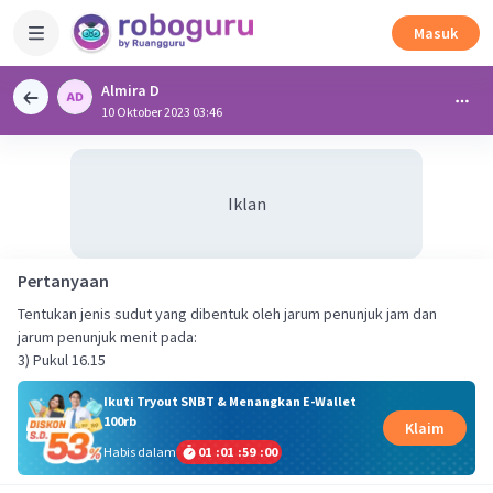
Masuk
Almira D
10 Oktober 2023 03:46
Iklan
Pertanyaan
Tentukan jenis sudut yang dibentuk oleh jarum penunjuk jam dan
jarum penunjuk menit pada:
3) Pukul 16.15
Ikuti Tryout SNBT & Menangkan E-Wallet
100rb
Klaim
Habis dalam
01
:
01
:
58
:
59