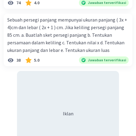
74
4.0
Jawaban terverifikasi
Sebuah persegi panjang mempunyai ukuran panjang ( 3x +
4)cm dan lebar ( 2x + 1 ) cm. Jika keliling persegi panjang
85 cm. a. Buatlah sket persegi panjang b. Tentukan
persamaan dalam keliling c. Tentukan nilai x d. Tentukan
ukuran panjang dan lebar e. Tentukan ukuran luas
·
0.0
(
0
)
Balas
Beri Rating
38
5.0
Jawaban terverifikasi
Iklan
Iklan