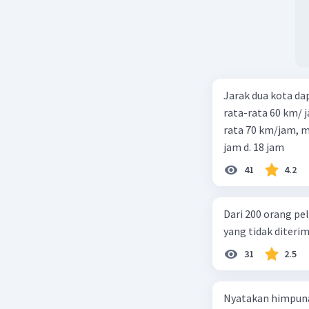
Jarak dua kota d
rata-rata 60 km/ 
rata 70 km/jam, maka waktu
jam d. 18 jam
41
4.2
Dari 200 orang pe
yang tidak diterima
31
2.5
Nyatakan himpuna