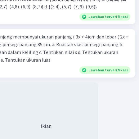
3), (3, 4). (4,5)} c. {(2,7). (4,8). (6,9). (8,7)} d. {(3.4), (5,7). (7, 9). (9,6)}
Jawaban terverifikasi
njang mempunyai ukuran panjang ( 3x + 4)cm dan lebar ( 2x +
ing persegi panjang 85 cm. a. Buatlah sket persegi panjang b.
n dalam keliling c. Tentukan nilai x d. Tentukan ukuran
 e. Tentukan ukuran luas
Jawaban terverifikasi
Iklan