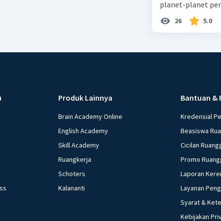
planet-planet pen
26
5.0
u
Produk Lainnya
Bantuan & 
Brain Academy Online
Kredensial P
English Academy
Beasiswa Ru
Skill Academy
Cicilan Ruang
Ruangkerja
Promo Ruang
Schoters
Laporan Kere
ess
Kalananti
Layanan Pen
Syarat & Ket
Kebijakan Pri