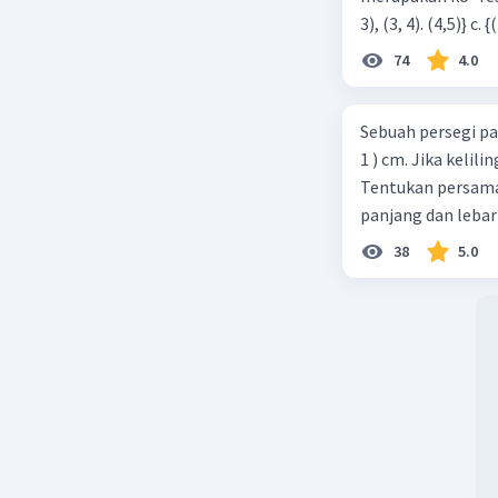
74
4.0
Sebuah persegi pa
1 ) cm. Jika kelil
Tentukan persamaa
panjang dan lebar
38
5.0