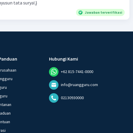
yusun tata surya\}
Jawaban terverifikasi
Panduan
Hubungi Kami
erusahaan
+62 815-7441-0000
angguru
info@ruangguru.com
guru
guru
02130930000
ntanan
gaduan
entuan
vasi