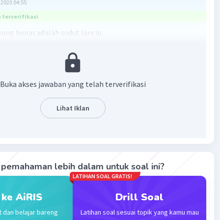
2023 04:55
terverifikasi
ang benar adalah sudut lancip.
an:
sep berikut!
 siku-siku besarnya adalah 90°.
Buka akses jawaban yang telah terverifikasi
t lancip besarnya antara 0° sampai 90°.
ut tumpul besarnya antara 90° sampai 180°.
Lihat Iklan
t antarsatu jam = 360°/12 = 30°.
an soal, pukul 01.00 memiliki rentang 1 yaitu dari jarum
jam 1 ke jarum penunjuk menit 12, sehingga menghasilkan
ut:
pemahaman lebih dalam untuk soal ini?
°
LATIHAN SOAL GRATIS!
 ke AiRIS
Drill Soal
sar sudutnya 30°, maka jenis sudutnya adalah sudut lancip.
t dan belajar bareng
Latihan soal sesuai topik yang kamu mau