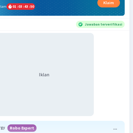
Klaim
alam
01
:
03
:
43
:
49
Jawaban terverifikasi
Iklan
rgy
Robo Expert