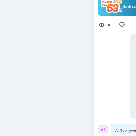
Habis d
1
4
A. Septyve