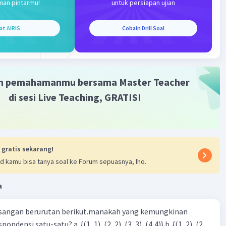
man pintarmu!
untuk persiapan ujian
is sudut yang dibentuk oleh jarum penunjuk jam dan jarum
menitnya adalah sudut lancip.
at AiRIS
Cobain Drill Soal
·
0.0
(
0
)
Balas
ating
m pemahamanmu bersama Master Teacher
di sesi Live Teaching, GRATIS!
Iklan
 gratis sekarang!
d kamu bisa tanya soal ke Forum sepuasnya, lho.
a
sangan berurutan berikut.manakah yang kemungkinan