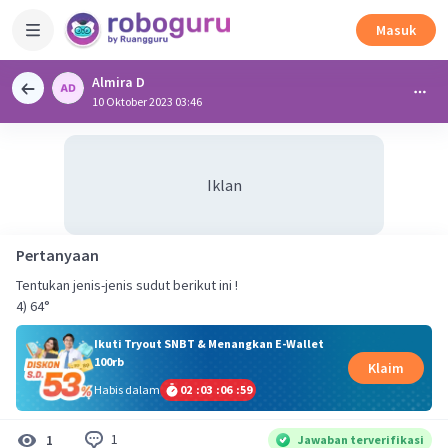
Masuk
Almira D
10 Oktober 2023 03:46
Iklan
Pertanyaan
Tentukan jenis-jenis sudut berikut ini !
4) 64°
Ikuti Tryout SNBT & Menangkan E-Wallet
100rb
Klaim
Habis dalam
02
:
03
:
06
:
58
1
1
Jawaban terverifikasi