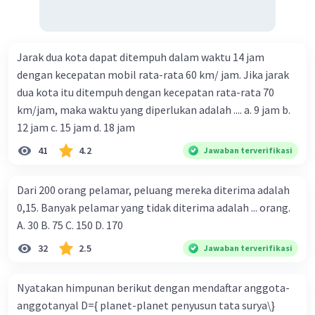
Jarak dua kota dapat ditempuh dalam waktu 14 jam
dengan kecepatan mobil rata-rata 60 km/ jam. Jika jarak
dua kota itu ditempuh dengan kecepatan rata-rata 70
km/jam, maka waktu yang diperlukan adalah .... a. 9 jam b.
12 jam c. 15 jam d. 18 jam
41
4.2
Jawaban terverifikasi
Dari 200 orang pelamar, peluang mereka diterima adalah
0,15. Banyak pelamar yang tidak diterima adalah ... orang.
A. 30 B. 75 C. 150 D. 170
32
2.5
Jawaban terverifikasi
Nyatakan himpunan berikut dengan mendaftar anggota-
anggotanyal D={ planet-planet penyusun tata surya\}