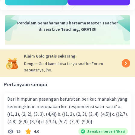
·
0.0
(
0
)
Balas
Beri Rating
Perdalam pemahamanmu bersama Master Teacher
di sesi Live Teaching, GRATIS!
Iklan
Klaim Gold gratis sekarang!
Dengan Gold kamu bisa tanya soal ke Forum
sepuasnya, lho.
Pertanyaan serupa
Dari himpunan pasangan berurutan berikut.manakah yang
kemungkinan merupakan ko- respondensi satu-satu? a.
{(1, 1), (2, 2), (3, 3), (4,4)} b. {(1, 2), (2, 3), (3, 4). (4,5)} c. {(2,7).
(4,8). (6,9). (8,7)} d. {(3.4), (5,7). (7, 9). (9,6)}
75
4.0
Jawaban terverifikasi