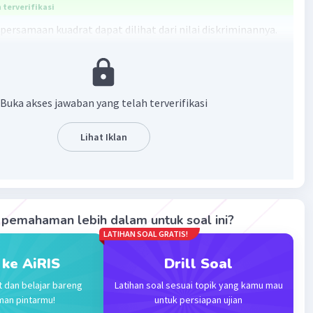
terverifikasi
 persamaan kuadrat dapat dilihat dari nilai diskriminannya.
 = 0
2, c = 9.
 = (12)²-4(4)(9) = 144-144 = 0
 jenis akarnya adalah akar kembar.
Buka akses jawaban yang telah terverifikasi
·
0.0
(
0
)
Balas
ating
Lihat Iklan
pemahaman lebih dalam untuk soal ini?
LATIHAN SOAL GRATIS!
Iklan
 ke AiRIS
Drill Soal
t dan belajar bareng
Latihan soal sesuai topik yang kamu mau
man pintarmu!
untuk persiapan ujian