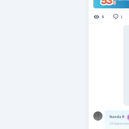
1
5
Nanda R
29 September