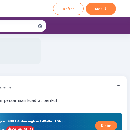
Daftar
Masuk
23 21:52
ar persamaan kuadrat berikut.
ryout SNBT & Menangkan E-Wallet 100rb
Klaim
alam
00
:
09
:
37
:
51