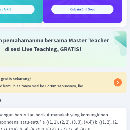
at AiRIS
Cobain Drill Soal
m pemahamanmu bersama Master Teacher
di sesi Live Teaching, GRATIS!
 gratis sekarang!
d kamu bisa tanya soal ke Forum sepuasnya, lho.
a
sangan berurutan berikut.manakah yang kemungkinan
3), (3, 4). (4,5)} c. {(2,7). (4,8). (6,9). (8,7)} d. {(3.4), (5,7). (7, 9). (9,6)}