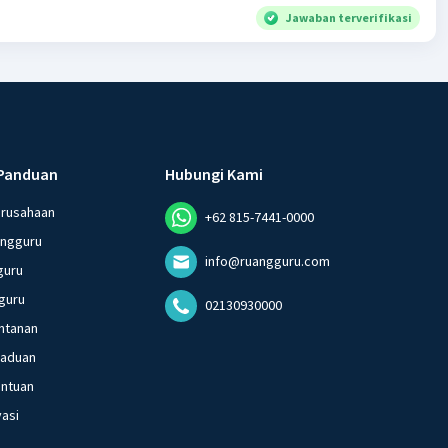
Jawaban terverifikasi
Panduan
Hubungi Kami
erusahaan
+62 815-7441-0000
angguru
info@ruangguru.com
guru
guru
02130930000
ntanan
gaduan
entuan
vasi