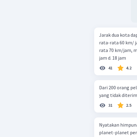
Jarak dua kota d
rata-rata 60 km/ 
rata 70 km/jam, maka waktu
jam d. 18 jam
41
4.2
Dari 200 orang pe
yang tidak diterima
31
2.5
Nyatakan himpuna
planet-planet pen