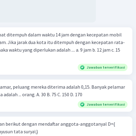
apat ditempuh dalam waktu 14 jam dengan kecepatan mobil
jam. Jika jarak dua kota itu ditempuh dengan kecepatan rata-
 yang diperlukan adalah .... a. 9 jam b. 12 jam c. 15
Jawaban terverifikasi
lamar, peluang mereka diterima adalah 0,15. Banyak pelamar
 adalah ... orang. A. 30 B. 75 C. 150 D. 170
Jawaban terverifikasi
n berikut dengan mendaftar anggota-anggotanyal D={
yusun tata surya\}