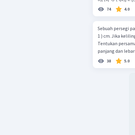
74
4.0
Sebuah persegi pa
1 ) cm. Jika kelil
Tentukan persamaa
panjang dan lebar
38
5.0