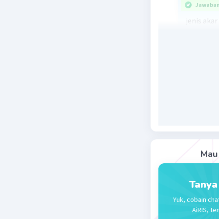
Jawaban 
jenis akar
4x²+12x+9
a = 4, b = 1
D = b²-4ac
D=0, maka
Beri R
Mau 
Tanya
Yuk, cobain cha
AiRIS, te