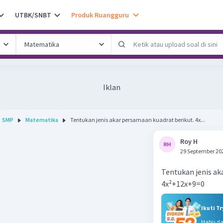
UTBK/SNBT
Produk Ruangguru
Iklan
SMP
Matematika
Tentukan jenis akar persamaan kuadrat berikut. 4x...
Roy H
29 September 20
Tentukan jenis ak
4x²+12x+9=0
Ikuti T
Habis d