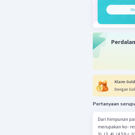
Ch
Perdala
Klaim Gold
Dengan Gol
Pertanyaan serup
Dari himpunan pa
merupakan ko- respondensi satu-satu? a. {(1, 1), (2, 2), (3, 3), (4,4)} b. {(1, 2), (2,