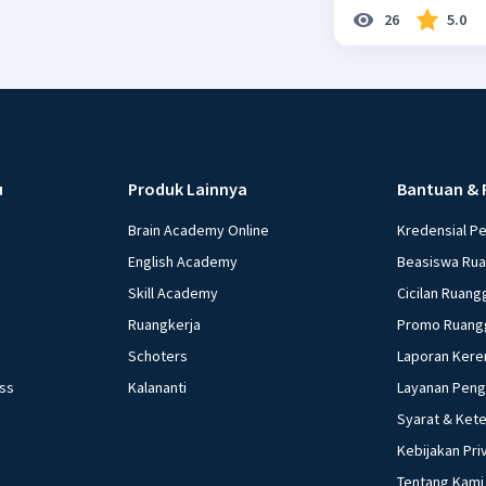
26
5.0
u
Produk Lainnya
Bantuan & 
Brain Academy Online
Kredensial P
English Academy
Beasiswa Ru
Skill Academy
Cicilan Ruang
Ruangkerja
Promo Ruang
Schoters
Laporan Kere
ess
Kalananti
Layanan Pen
Syarat & Ket
Kebijakan Pri
Tentang Kami