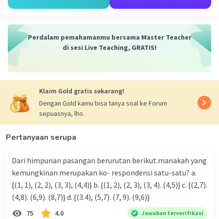
Perdalam pemahamanmu bersama Master Teacher
di sesi Live Teaching, GRATIS!
Klaim Gold gratis sekarang!
Dengan Gold kamu bisa tanya soal ke Forum
sepuasnya, lho.
Pertanyaan serupa
Dari himpunan pasangan berurutan berikut.manakah yang
kemungkinan merupakan ko- respondensi satu-satu? a.
{(1, 1), (2, 2), (3, 3), (4,4)} b. {(1, 2), (2, 3), (3, 4). (4,5)} c. {(2,7).
(4,8). (6,9). (8,7)} d. {(3.4), (5,7). (7, 9). (9,6)}
75
4.0
Jawaban terverifikasi