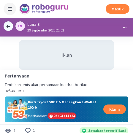
Masuk
Luna S
29 September 2023 21:52
Iklan
Pertanyaan
Tentukan jenis akar persamaan kuadrat berikut.
3x²-4x+1=0
Ikuti Tryout SNBT & Menangkan E-Wallet
100rb
Klaim
Habis dalam
02
:
03
:
14
:
23
1
1
Jawaban terverifikasi