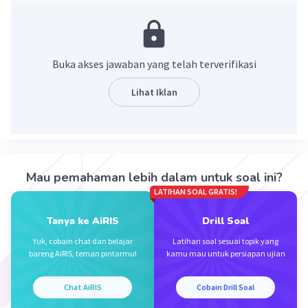
3x²-4x+1 = 0
a = 3, b = -4, c = 1.
D = b²-4ac = (-4)²-4(3)(1) = 16-12 = 4
D>0, maka jenis akarnya adalah dua akar real dan
Buka akses jawaban yang telah terverifikasi
berbeda.
Lihat Iklan
·
0.0
(
0
)
Balas
Beri Rating
Mau pemahaman lebih dalam untuk soal ini?
LATIHAN SOAL GRATIS!
Iklan
Tanya ke AiRIS
Drill Soal
Yuk, cobain chat dan belajar
Latihan soal sesuai topik yang
bareng AiRIS, teman pintarmu!
kamu mau untuk persiapan ujian
Chat AiRIS
Cobain Drill Soal