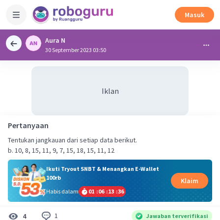
Masuk
Aura N
30 September 2023 03:50
Iklan
Pertanyaan
Tentukan jangkauan dari setiap data berikut.
b. 10, 8, 15, 11, 9, 7, 15, 18, 15, 11, 12
Ikuti Tryout SNBT & Menangkan E-Wallet
100rb
Klaim
Habis dalam
01
:
06
:
13
:
35
1
4
Jawaban terverifikasi