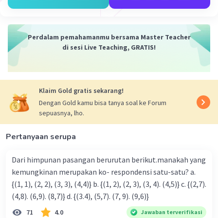
Perdalam pemahamanmu bersama Master Teacher
Iklan
di sesi Live Teaching, GRATIS!
Klaim Gold gratis sekarang!
Dengan Gold kamu bisa tanya soal ke Forum
sepuasnya, lho.
Pertanyaan serupa
Dari himpunan pasangan berurutan berikut.manakah yang
kemungkinan merupakan ko- respondensi satu-satu? a.
{(1, 1), (2, 2), (3, 3), (4,4)} b. {(1, 2), (2, 3), (3, 4). (4,5)} c. {(2,7).
(4,8). (6,9). (8,7)} d. {(3.4), (5,7). (7, 9). (9,6)}
71
4.0
Jawaban terverifikasi