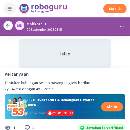
Masuk
Mahkota D
29 September 2023 23:53
Iklan
Pertanyaan
Tentukan hubungan setiap pasangan garis berikut.
2y - 4x = 8 dengan 4y + 2x = 6
Ikuti Tryout SNBT & Menangkan E-Wallet
100rb
Klaim
Habis dalam
01
:
01
:
35
:
23
1
1
Jawaban terverifikasi