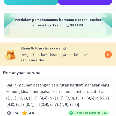
2y + x = 3
Kedua persamaan ini memiliki gradien yang berbeda.
Dalam persamaan pertama, gradiennya adalah 4/2 = 2,
sedangkan dalam persamaan kedua, gradiennya adalah
Perdalam pemahamanmu bersama Master Teacher
-1/2.
di sesi Live Teaching, GRATIS!
Karena gradiennya berbeda (2 ≠ -1/2), maka kedua garis
ini tidak sejajar satu sama lain. Selain itu, kita juga dapat
melihat bahwa kedua persamaan ini mewakili garis-garis
Klaim Gold gratis sekarang!
yang berbeda di bidang Cartesius.
Dengan Gold kamu bisa tanya soal ke Forum
sepuasnya, lho.
Jadi, hubungan antara kedua garis ini adalah bahwa
mereka bukan garis yang sejajar, dan mereka mewakili
dua garis yang berbeda dalam bidang Cartesius.
Pertanyaan serupa
·
0.0
(
0
)
Balas
Beri Rating
Dari himpunan pasangan berurutan berikut.manakah yang
kemungkinan merupakan ko- respondensi satu-satu? a.
{(1, 1), (2, 2), (3, 3), (4,4)} b. {(1, 2), (2, 3), (3, 4). (4,5)} c. {(2,7).
(4,8). (6,9). (8,7)} d. {(3.4), (5,7). (7, 9). (9,6)}
74
4.0
Jawaban terverifikasi