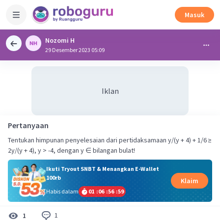
Masuk
Nozomi H
29 Desember 2023 05:09
Iklan
Pertanyaan
Tentukan himpunan penyelesaian dari pertidaksamaan y/(y + 4) + 1/6 ≥
2y/(y + 4), y > -4, dengan y ∈ bilangan bulat!
Ikuti Tryout SNBT & Menangkan E-Wallet
100rb
Klaim
Habis dalam
01
:
06
:
56
:
59
1
1