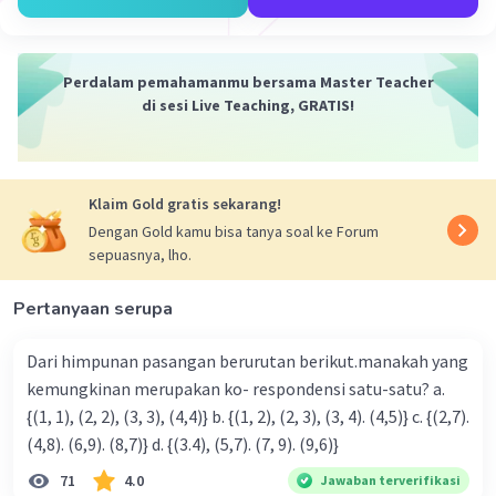
4) +1/6≥2y/(y+4), dengan y>−4 dan y adalah bilangan
bulat adalah {0, 1}. Semoga penjelasan ini membantu
kamu ya! 🙂
Perdalam pemahamanmu bersama Master Teacher
di sesi Live Teaching, GRATIS!
·
0.0
(
0
)
Balas
Beri Rating
Klaim Gold gratis sekarang!
Dengan Gold kamu bisa tanya soal ke Forum
sepuasnya, lho.
Iklan
Pertanyaan serupa
Dari himpunan pasangan berurutan berikut.manakah yang
kemungkinan merupakan ko- respondensi satu-satu? a.
{(1, 1), (2, 2), (3, 3), (4,4)} b. {(1, 2), (2, 3), (3, 4). (4,5)} c. {(2,7).
(4,8). (6,9). (8,7)} d. {(3.4), (5,7). (7, 9). (9,6)}
71
4.0
Jawaban terverifikasi