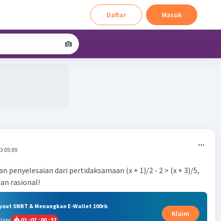
Daftar
Masuk
3 05:09
penyelesaian dari pertidaksamaan (x + 1)/2 - 2 > (x + 3)/5,
an rasional!
ryout SNBT & Menangkan E-Wallet 100rb
Klaim
alam
02
:
07
:
00
:
31