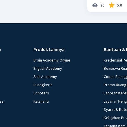
26
5.0
u
Produk Lainnya
Bantuan & 
Brain Academy Online
Kredensial P
English Academy
Beasiswa Ru
Skill Academy
Cicilan Ruang
Ruangkerja
Promo Ruang
Schoters
Laporan Kere
ess
Kalananti
Layanan Pen
Syarat & Ket
Kebijakan Pri
Tentang Kami