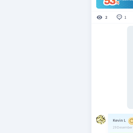
1
2
Kevin L
29 Desember 