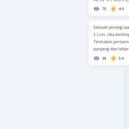
75
4.0
Sebuah persegi pa
1 ) cm. Jika kelil
Tentukan persamaa
panjang dan lebar
38
5.0