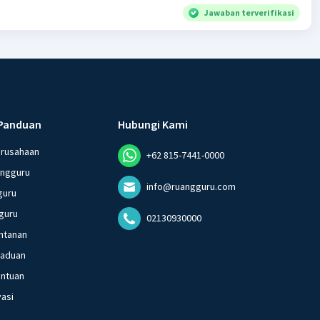
Jawaban terverifikasi
Panduan
Hubungi Kami
erusahaan
+62 815-7441-0000
angguru
info@ruangguru.com
guru
guru
02130930000
ntanan
gaduan
entuan
vasi