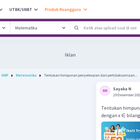
UTBK/SNBT
Produk Ruangguru
Iklan
SMP
Matematika
Tentukan himpunan penyelesaian dari pertidaksamaan...
Sayaka N
29 Desember 202
Tentukan himpunan 
dengan x ∈ bilang
Ikuti T
Habis d