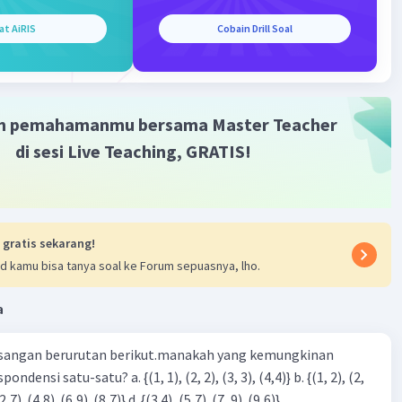
hanakan:
 > 2x + 6
at AiRIS
Cobain Drill Soal
x + 6
tnya, kita bisa pindahkan semua x ke satu sisi dan angka ke
m pemahamanmu bersama Master Teacher
5 + 6
di sesi Live Teaching, GRATIS!
a, kita bisa bagi kedua sisi dengan 3 untuk mendapatkan x:
 gratis sekarang!
an:
d kamu bisa tanya soal ke Forum sepuasnya, lho.
punan penyelesaian dari pertidaksamaan (x+ 1)/2 - 2>
engan x∈ bilangan rasional adalah {x | x > 7}. Semoga
a
an ini membantu kamu 🙂
sangan berurutan berikut.manakah yang kemungkinan
·
0.0
(
0
)
Balas
ating
3), (3, 4). (4,5)} c. {(2,7). (4,8). (6,9). (8,7)} d. {(3.4), (5,7). (7, 9). (9,6)}