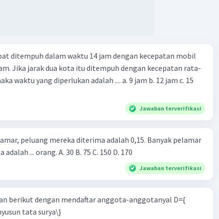
apat ditempuh dalam waktu 14 jam dengan kecepatan mobil
jam. Jika jarak dua kota itu ditempuh dengan kecepatan rata-
 yang diperlukan adalah .... a. 9 jam b. 12 jam c. 15
Jawaban terverifikasi
lamar, peluang mereka diterima adalah 0,15. Banyak pelamar
 adalah ... orang. A. 30 B. 75 C. 150 D. 170
Jawaban terverifikasi
n berikut dengan mendaftar anggota-anggotanyal D={
yusun tata surya\}