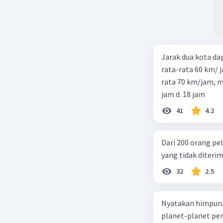
Jarak dua kota d
rata-rata 60 km/ 
rata 70 km/jam, maka waktu
jam d. 18 jam
41
4.2
Dari 200 orang pe
yang tidak diterima
32
2.5
Nyatakan himpuna
planet-planet pen