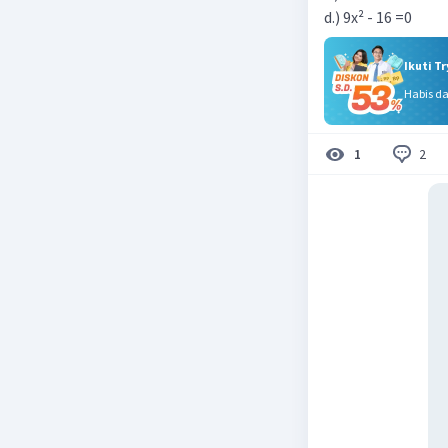
d.) 9x² - 16 =0
Ikuti T
Habis d
2
1