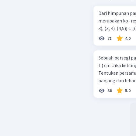
Dari himpunan pa
merupakan ko- respondensi satu-satu? a. {(1, 1), (2, 2), (3, 3), (4,4)} b. {(1, 2), (2,
71
4.0
Sebuah persegi pa
1 ) cm. Jika kelil
Tentukan persamaa
panjang dan lebar
36
5.0