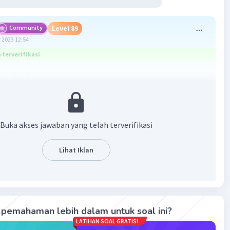
Community
Level 89
 2023 12:54
terverifikasi
ya adalah
Buka akses jawaban yang telah terverifikasi
Lihat Iklan
·
5.0
(
1
)
Balas
ating
pemahaman lebih dalam untuk soal ini?
yaa A
Level 16
LATIHAN SOAL GRATIS!
ptember 2023 13:03