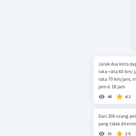
Jarak dua kota d
rata-rata 60 km/ 
rata 70 km/jam, maka waktu
jam d. 18 jam
40
4.2
Dari 200 orang pe
yang tidak diterima
31
2.5