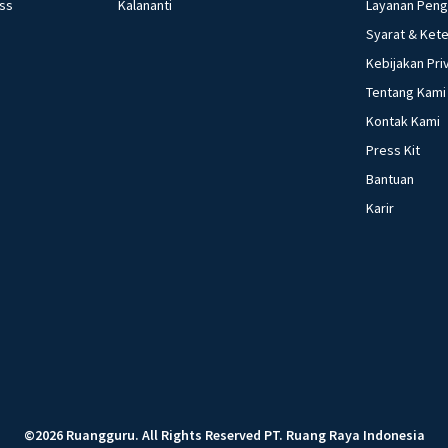
ess
Kalananti
Layanan Pen
Syarat & Ket
Kebijakan Pri
Tentang Kami
Kontak Kami
Press Kit
Bantuan
Karir
©
2026
Ruangguru
.
All Rights Reserved
PT. Ruang Raya Indonesia