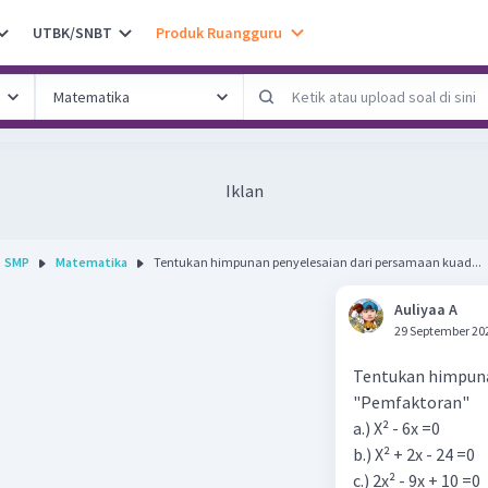
UTBK/SNBT
Produk Ruangguru
Iklan
SMP
Matematika
Tentukan himpunan penyelesaian dari persamaan kuad...
Auliyaa A
29 September 20
Tentukan himpuna
"Pemfaktoran"
a.) X² - 6x =0
b.) X² + 2x - 24 =0
c.) 2x² - 9x + 10 =0