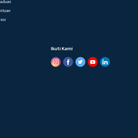
gaduan
entuan
vasi
Ikuti Kami