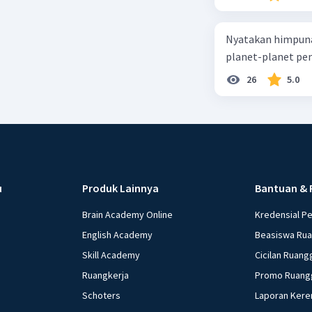
Nyatakan himpuna
planet-planet pen
26
5.0
u
Produk Lainnya
Bantuan & 
Brain Academy Online
Kredensial P
English Academy
Beasiswa Ru
Skill Academy
Cicilan Ruang
Ruangkerja
Promo Ruang
Schoters
Laporan Kere