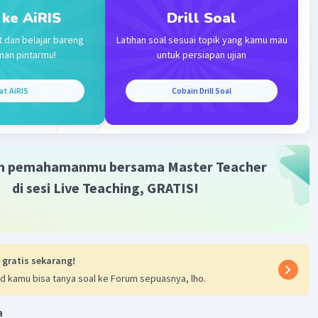
 kak, bisa ga yang (c) pake cara yang lebih lengkapnya,
 ke AiRIS
Drill Soal
imakasihh
t dan belajar bareng
Latihan soal sesuai topik yang kamu mau
man pintarmu!
untuk persiapan ujian
an 1 balasan lainnya
at AiRIS
Cobain Drill Soal
Level 34
 2023 12:56
m pemahamanmu bersama Master Teacher
+0) =0
di sesi Live Teaching, GRATIS!
Iklan
x+6) =0
x-2) =0
 gratis sekarang!
d kamu bisa tanya soal ke Forum sepuasnya, lho.
·
5.0
(
1
)
Balas
ating
a