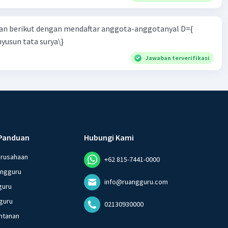
n berikut dengan mendaftar anggota-anggotanyal D={
yusun tata surya\}
Jawaban terverifikasi
Panduan
Hubungi Kami
erusahaan
+62 815-7441-0000
angguru
info@ruangguru.com
guru
guru
02130930000
ntanan