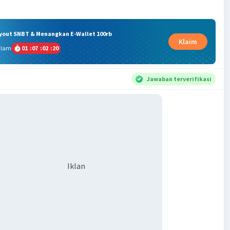
ryout SNBT & Menangkan E-Wallet 100rb
Klaim
alam
01
:
07
:
02
:
19
Jawaban terverifikasi
Iklan