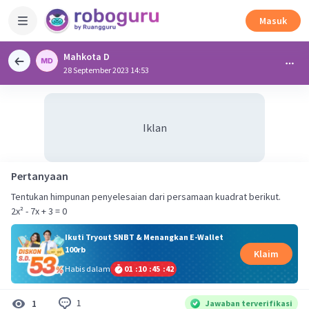
Masuk
Mahkota D
28 September 2023 14:53
Iklan
Pertanyaan
Tentukan himpunan penyelesaian dari persamaan kuadrat berikut.
2x² - 7x + 3 = 0
Ikuti Tryout SNBT & Menangkan E-Wallet
100rb
Klaim
Habis dalam
01
:
10
:
45
:
41
1
1
Jawaban terverifikasi