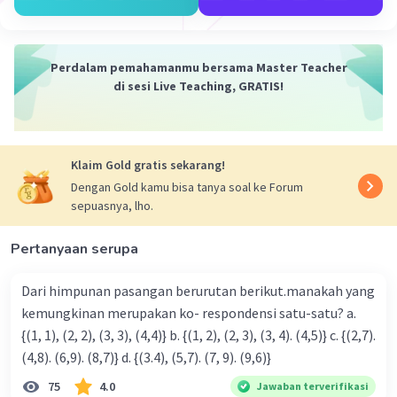
Perdalam pemahamanmu bersama Master Teacher
di sesi Live Teaching, GRATIS!
Klaim Gold gratis sekarang!
Dengan Gold kamu bisa tanya soal ke Forum
sepuasnya, lho.
Pertanyaan serupa
Dari himpunan pasangan berurutan berikut.manakah yang
kemungkinan merupakan ko- respondensi satu-satu? a.
{(1, 1), (2, 2), (3, 3), (4,4)} b. {(1, 2), (2, 3), (3, 4). (4,5)} c. {(2,7).
(4,8). (6,9). (8,7)} d. {(3.4), (5,7). (7, 9). (9,6)}
75
4.0
Jawaban terverifikasi