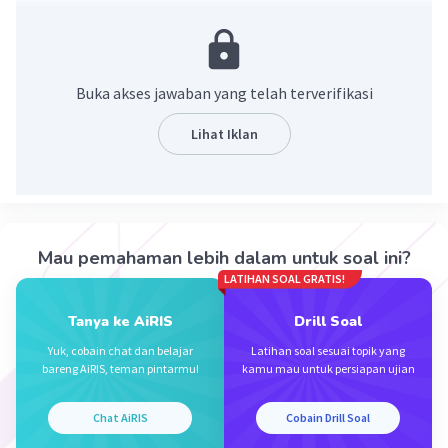
2x²-7x+3 = 0
(2x-1)(x-3) = 0
x = 1/2 atau x = 3.
Buka akses jawaban yang telah terverifikasi
·
0.0
(
0
)
Balas
Beri Rating
Lihat Iklan
Mau pemahaman lebih dalam untuk soal ini?
Iklan
LATIHAN SOAL GRATIS!
Tanya ke AiRIS
Drill Soal
Yuk, cobain chat dan belajar
Latihan soal sesuai topik yang
bareng AiRIS, teman pintarmu!
kamu mau untuk persiapan ujian
Chat AiRIS
Cobain Drill Soal