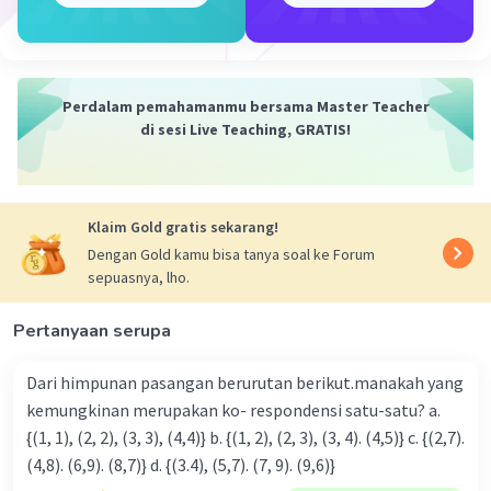
negeri sipil di Indonesia.
Dengan demikian, pegawai negeri sipil di
Indonesia termasuk himpunan tak berhingga.
Perdalam pemahamanmu bersama Master Teacher
di sesi Live Teaching, GRATIS!
·
0.0
(
0
)
Balas
Beri Rating
Klaim Gold gratis sekarang!
Dengan Gold kamu bisa tanya soal ke Forum
sepuasnya, lho.
Iklan
Pertanyaan serupa
Dari himpunan pasangan berurutan berikut.manakah yang
kemungkinan merupakan ko- respondensi satu-satu? a.
{(1, 1), (2, 2), (3, 3), (4,4)} b. {(1, 2), (2, 3), (3, 4). (4,5)} c. {(2,7).
(4,8). (6,9). (8,7)} d. {(3.4), (5,7). (7, 9). (9,6)}