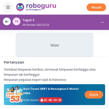
Masuk
Teguh S
09 Oktober 2023 23:35
Iklan
Pertanyaan
Tentukan himpunan berikut, termasuk himpunan berhingga atau
himpunan tak berhingga!
Himpunan pegawai negeri sipil di Indonesia
Ikuti Tryout SNBT & Menangkan E-Wallet
100rb
Klaim
Habis dalam
02
:
06
:
19
:
01