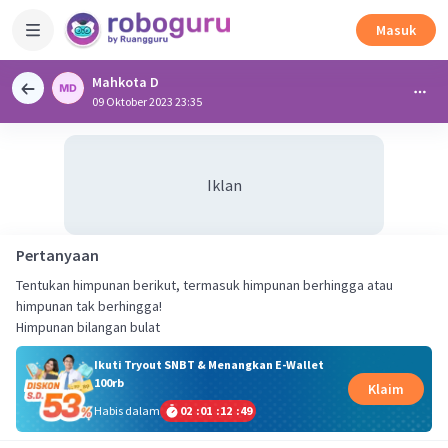
Masuk
Mahkota D
09 Oktober 2023 23:35
Iklan
Pertanyaan
Tentukan himpunan berikut, termasuk himpunan berhingga atau
himpunan tak berhingga!
Himpunan bilangan bulat
Ikuti Tryout SNBT & Menangkan E-Wallet
100rb
Klaim
Habis dalam
02
:
01
:
12
:
49