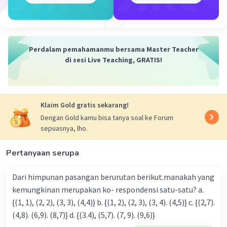
Jadi, himpunan bilangan bulat adalah himpunan
tak berhingga.
·
0.0
(
0
)
Balas
Beri Rating
Perdalam pemahamanmu bersama Master Teacher
di sesi Live Teaching, GRATIS!
Klaim Gold gratis sekarang!
Dengan Gold kamu bisa tanya soal ke Forum
Iklan
sepuasnya, lho.
Pertanyaan serupa
Dari himpunan pasangan berurutan berikut.manakah yang
kemungkinan merupakan ko- respondensi satu-satu? a.
{(1, 1), (2, 2), (3, 3), (4,4)} b. {(1, 2), (2, 3), (3, 4). (4,5)} c. {(2,7).
(4,8). (6,9). (8,7)} d. {(3.4), (5,7). (7, 9). (9,6)}