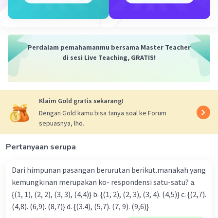
yang memiliki fungsinya masing-masing yang
jumlahnya tak terhitung.
Dengan demikian, himpunan anggota
Perdalam pemahamanmu bersama Master Teacher
tubuhmu termasuk himpunan tak berhingga.
di sesi Live Teaching, GRATIS!
·
0.0
(
0
)
Balas
Beri Rating
Klaim Gold gratis sekarang!
Dengan Gold kamu bisa tanya soal ke Forum
sepuasnya, lho.
Pertanyaan serupa
Iklan
Dari himpunan pasangan berurutan berikut.manakah yang
kemungkinan merupakan ko- respondensi satu-satu? a.
{(1, 1), (2, 2), (3, 3), (4,4)} b. {(1, 2), (2, 3), (3, 4). (4,5)} c. {(2,7).
(4,8). (6,9). (8,7)} d. {(3.4), (5,7). (7, 9). (9,6)}