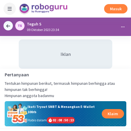
Masuk
Teguh S
09 Oktober 2023 23:34
Iklan
Pertanyaan
Tentukan himpunan berikut, termasuk himpunan berhingga atau
himpunan tak berhingga!
Himpunan anggota badanmu
Ikuti Tryout SNBT & Menangkan E-Wallet
100rb
Klaim
Habis dalam
02
:
08
:
50
:
13