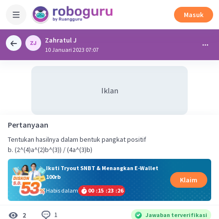
Masuk
Zahratul J
10 Januari 2023 07:07
Iklan
Pertanyaan
Tentukan hasilnya dalam bentuk pangkat positif
b. (2^(4)a^(2)b^(3)) / (4a^(3)b)
Ikuti Tryout SNBT & Menangkan E-Wallet
100rb
Klaim
Habis dalam
00
:
15
:
23
:
25
1
2
Jawaban terverifikasi