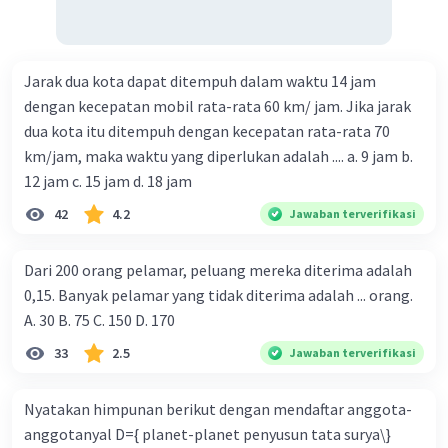
Jarak dua kota dapat ditempuh dalam waktu 14 jam
dengan kecepatan mobil rata-rata 60 km/ jam. Jika jarak
dua kota itu ditempuh dengan kecepatan rata-rata 70
km/jam, maka waktu yang diperlukan adalah .... a. 9 jam b.
12 jam c. 15 jam d. 18 jam
42
4.2
Jawaban terverifikasi
Dari 200 orang pelamar, peluang mereka diterima adalah
0,15. Banyak pelamar yang tidak diterima adalah ... orang.
A. 30 B. 75 C. 150 D. 170
33
2.5
Jawaban terverifikasi
Nyatakan himpunan berikut dengan mendaftar anggota-
anggotanyal D={ planet-planet penyusun tata surya\}