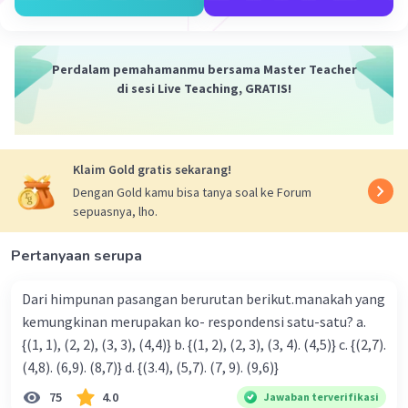
Iklan
Perdalam pemahamanmu bersama Master Teacher
di sesi Live Teaching, GRATIS!
Klaim Gold gratis sekarang!
Dengan Gold kamu bisa tanya soal ke Forum
sepuasnya, lho.
Pertanyaan serupa
Dari himpunan pasangan berurutan berikut.manakah yang
kemungkinan merupakan ko- respondensi satu-satu? a.
{(1, 1), (2, 2), (3, 3), (4,4)} b. {(1, 2), (2, 3), (3, 4). (4,5)} c. {(2,7).
(4,8). (6,9). (8,7)} d. {(3.4), (5,7). (7, 9). (9,6)}
75
4.0
Jawaban terverifikasi