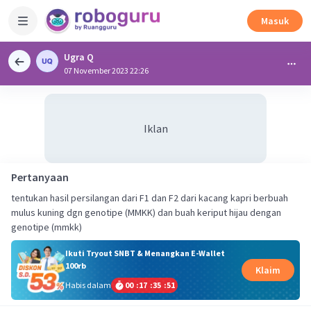
Masuk
Ugra Q
07 November 2023 22:26
Iklan
Pertanyaan
tentukan hasil persilangan dari F1 dan F2 dari kacang kapri berbuah
mulus kuning dgn genotipe (MMKK) dan buah keriput hijau dengan
genotipe (mmkk)
Ikuti Tryout SNBT & Menangkan E-Wallet
100rb
Klaim
Habis dalam
00
:
17
:
35
:
50