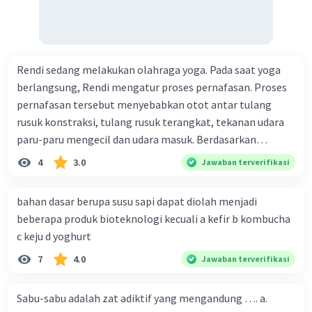
Rendi sedang melakukan olahraga yoga. Pada saat yoga
berlangsung, Rendi mengatur proses pernafasan. Proses
pernafasan tersebut menyebabkan otot antar tulang
rusuk konstraksi, tulang rusuk terangkat, tekanan udara
paru-paru mengecil dan udara masuk. Berdasarkan
informasi tersebut, dapat disimpulkan bahwa Rendi
4
3.0
Jawaban terverifikasi
sedang melakukan proses pernafasan....
bahan dasar berupa susu sapi dapat diolah menjadi
beberapa produk bioteknologi kecuali a kefir b kombucha
c keju d yoghurt
7
4.0
Jawaban terverifikasi
Sabu-sabu adalah zat adiktif yang mengandung …. a.