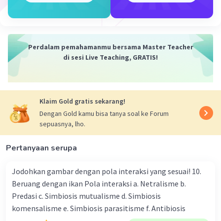
Fauziah N
Level 100
08 November 2023 01:46
F1/F2 MK. MK
Perdalam pemahamanmu bersama Master Teacher
mk. MmKk. MmKk. hasil: MmKk
di sesi Live Teaching, GRATIS!
Iklan
·
0.0
(
0
)
Balas
Beri Rating
Klaim Gold gratis sekarang!
Dengan Gold kamu bisa tanya soal ke Forum
sepuasnya, lho.
Pertanyaan serupa
Jodohkan gambar dengan pola interaksi yang sesuai! 10.
Beruang dengan ikan Pola interaksi a. Netralisme b.
Predasi c. Simbiosis mutualisme d. Simbiosis
komensalisme e. Simbiosis parasitisme f. Antibiosis