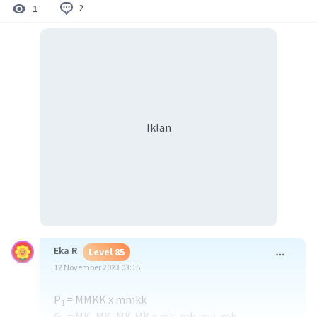
2
1
Iklan
Eka R
Level 85
12 November 2023 03:15
P
= MMKK x mmkk
1
G
= MK, MK, MK,MK x mk, mk, mk, mk