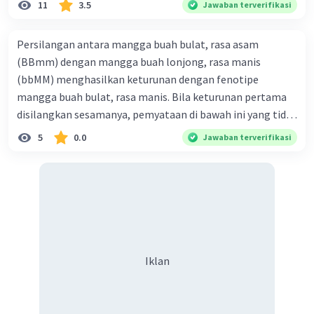
11
3.5
Jawaban terverifikasi
Persilangan antara mangga buah bulat, rasa asam
(BBmm) dengan mangga buah lonjong, rasa manis
(bbMM) menghasilkan keturunan dengan fenotipe
mangga buah bulat, rasa manis. Bila keturunan pertama
disilangkan sesamanya, pemyataan di bawah ini yang tidak
benar mengenai keturunan yang dihasilkan dari
5
0.0
Jawaban terverifikasi
persilangan terse but adalah ... A. dihasilkan sembilan
mangga buah bulat, rasa mants B. dihasilkan tiga mangga
buah lonjong, rasa asam C. dihasi lkan tiga mangga buah
bulat, rasa manis D. dihasi lkan tiga mangga buah bulat,
rasa asam
Iklan