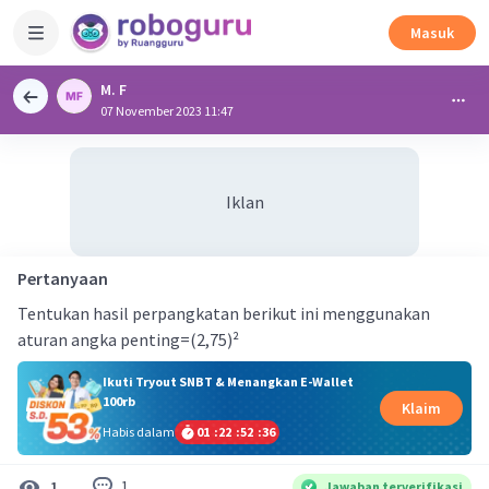
Masuk
M. F
07 November 2023 11:47
Iklan
Pertanyaan
Tentukan hasil perpangkatan berikut ini menggunakan
aturan angka penting=(2,75)²
Ikuti Tryout SNBT & Menangkan E-Wallet
100rb
Klaim
Habis dalam
01
:
22
:
52
:
36
1
1
Jawaban terverifikasi