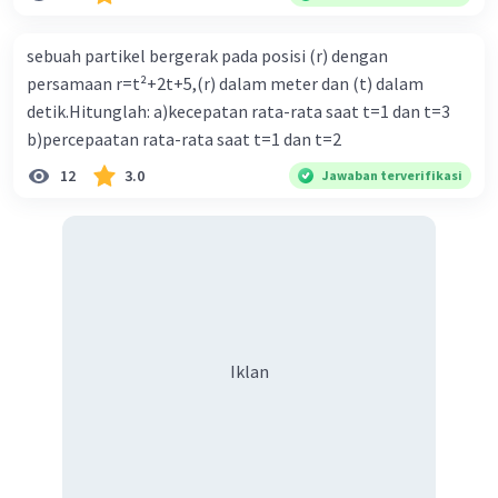
sebuah partikel bergerak pada posisi (r) dengan
persamaan r=t²+2t+5,(r) dalam meter dan (t) dalam
detik.Hitunglah: a)kecepatan rata-rata saat t=1 dan t=3
b)percepaatan rata-rata saat t=1 dan t=2
12
3.0
Jawaban terverifikasi
Iklan