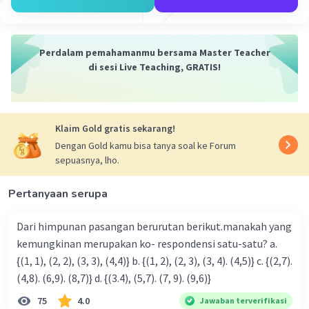
Perdalam pemahamanmu bersama Master Teacher
di sesi Live Teaching, GRATIS!
Klaim Gold gratis sekarang!
Dengan Gold kamu bisa tanya soal ke Forum
sepuasnya, lho.
Pertanyaan serupa
Dari himpunan pasangan berurutan berikut.manakah yang
kemungkinan merupakan ko- respondensi satu-satu? a.
{(1, 1), (2, 2), (3, 3), (4,4)} b. {(1, 2), (2, 3), (3, 4). (4,5)} c. {(2,7).
(4,8). (6,9). (8,7)} d. {(3.4), (5,7). (7, 9). (9,6)}
75
4.0
Jawaban terverifikasi