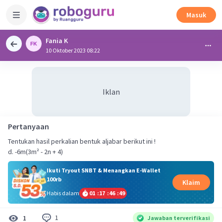
Masuk
Fania K
10 Oktober 2023 08:22
Iklan
Pertanyaan
Tentukan hasil perkalian bentuk aljabar berikut ini !
d. -6m(3m² - 2n + 4)
Ikuti Tryout SNBT & Menangkan E-Wallet
100rb
Klaim
Habis dalam
01
:
17
:
46
:
49
1
1
Jawaban terverifikasi