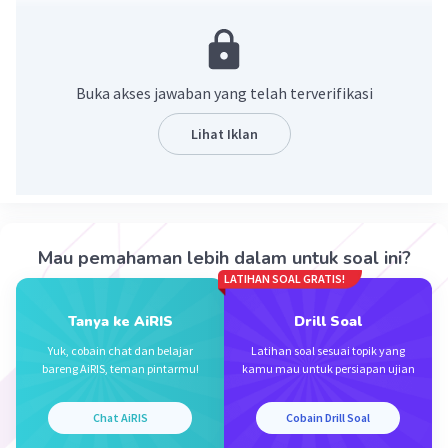
= -18m³+12mn-24m.
·
0.0
(
0
)
Balas
Beri Rating
Buka akses jawaban yang telah terverifikasi
Lihat Iklan
Iklan
Mau pemahaman lebih dalam untuk soal ini?
LATIHAN SOAL GRATIS!
Tanya ke AiRIS
Drill Soal
Yuk, cobain chat dan belajar
Latihan soal sesuai topik yang
bareng AiRIS, teman pintarmu!
kamu mau untuk persiapan ujian
Chat AiRIS
Cobain Drill Soal