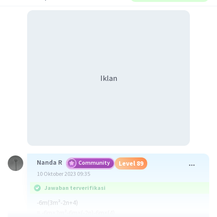
Iklan
Nanda R
Community
Level 89
10 Oktober 2023 09:35
Jawaban terverifikasi
-6m(3m²-2n+4)
= -6m×3m²-6m×(-2n)-6m×(4)