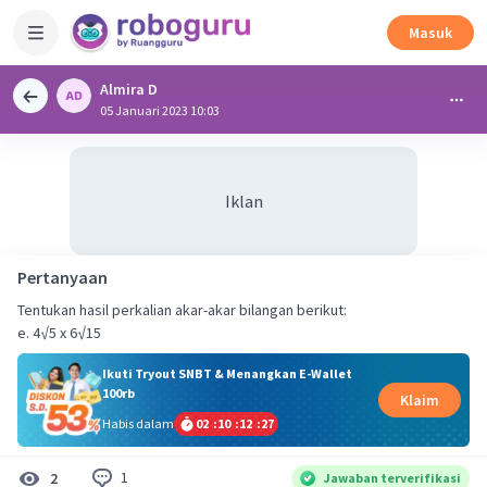
Masuk
Almira D
05 Januari 2023 10:03
Iklan
Pertanyaan
Tentukan hasil perkalian akar-akar bilangan berikut:
e. 4√5 x 6√15
Ikuti Tryout SNBT & Menangkan E-Wallet
100rb
Klaim
Habis dalam
02
:
10
:
12
:
27
1
2
Jawaban terverifikasi