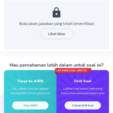
Jawaban yang benar adalah 120√5
Ingat!
a√b × c√d = (a×c)√(b×d)
Buka akses jawaban yang telah terverifikasi
√(a×b) = √a × √b
Lihat Iklan
Penyelesaian:
4√5 x 6√15
= (4×6)√(5×15)
= 24√75
= 24√(25×5)
Mau pemahaman lebih dalam untuk soal ini?
= 24×5√5
LATIHAN SOAL GRATIS!
= 120√5
Tanya ke AiRIS
Drill Soal
Jadi, hasil perkalian tersebut adalah 120√5
Yuk, cobain chat dan belajar
Latihan soal sesuai topik yang
bareng AiRIS, teman pintarmu!
kamu mau untuk persiapan ujian
·
0.0
(
0
)
Balas
Beri Rating
Chat AiRIS
Cobain Drill Soal