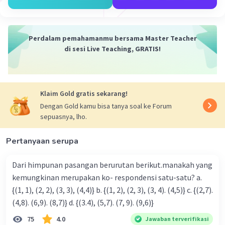
Perdalam pemahamanmu bersama Master Teacher
di sesi Live Teaching, GRATIS!
Iklan
Klaim Gold gratis sekarang!
Dengan Gold kamu bisa tanya soal ke Forum
sepuasnya, lho.
Pertanyaan serupa
Dari himpunan pasangan berurutan berikut.manakah yang
kemungkinan merupakan ko- respondensi satu-satu? a.
{(1, 1), (2, 2), (3, 3), (4,4)} b. {(1, 2), (2, 3), (3, 4). (4,5)} c. {(2,7).
(4,8). (6,9). (8,7)} d. {(3.4), (5,7). (7, 9). (9,6)}
75
4.0
Jawaban terverifikasi