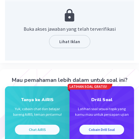
Jawaban yang benar adalah 4√3
Ingat!
√a : √b= √(a:b)
Buka akses jawaban yang telah terverifikasi
√(a×b) = √a × √b
Lihat Iklan
Penyelesaian:
√240 : √5
=√(240:5)
= √48
= √(16×3)
Mau pemahaman lebih dalam untuk soal ini?
= √16×√3
LATIHAN SOAL GRATIS!
= 4√3
Tanya ke AiRIS
Drill Soal
Jadi, hasil pembagian tersebut adalah 4√3
Yuk, cobain chat dan belajar
Latihan soal sesuai topik yang
bareng AiRIS, teman pintarmu!
kamu mau untuk persiapan ujian
·
0.0
(
0
)
Balas
Beri Rating
Chat AiRIS
Cobain Drill Soal