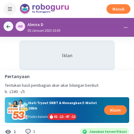
Masuk
Almira D
05 Januari 2023 10:03
Iklan
Pertanyaan
Tentukan hasil pembagian akar-akar bilangan berikut:
b. √240 : √5
Ikuti Tryout SNBT & Menangkan E-Wallet
100rb
Klaim
Habis dalam
01
:
12
:
47
:
11
1
1
Jawaban terverifikasi