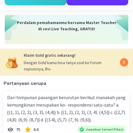
Perdalam pemahamanmu bersama Master Teacher
di sesi Live Teaching, GRATIS!
Iklan
Klaim Gold gratis sekarang!
Dengan Gold kamu bisa tanya soal ke Forum
sepuasnya, lho.
Pertanyaan serupa
Dari himpunan pasangan berurutan berikut.manakah yang
kemungkinan merupakan ko- respondensi satu-satu? a.
{(1, 1), (2, 2), (3, 3), (4,4)} b. {(1, 2), (2, 3), (3, 4). (4,5)} c. {(2,7).
(4,8). (6,9). (8,7)} d. {(3.4), (5,7). (7, 9). (9,6)}
75
4.0
Jawaban terverifikasi