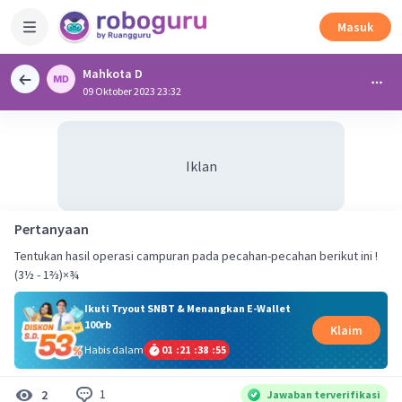
Masuk
Mahkota D
09 Oktober 2023 23:32
Iklan
Pertanyaan
Tentukan hasil operasi campuran pada pecahan-pecahan berikut ini !
(3½ - 1⅔)×¾
Ikuti Tryout SNBT & Menangkan E-Wallet
100rb
Klaim
Habis dalam
01
:
21
:
38
:
54
1
2
Jawaban terverifikasi