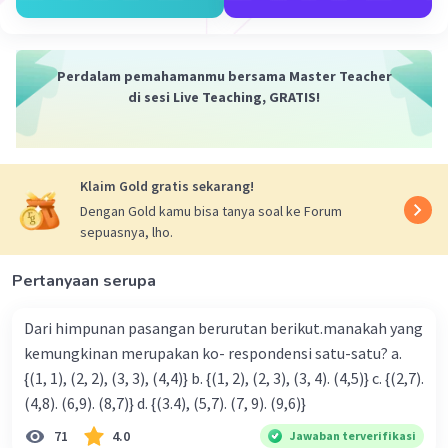
(3½ - 1⅔) x ¾
= (((3x2)+1)/2 - ((1x3)+2)/3) x 3/4
= (7/2 - 5/3) x 3/4
= ((7x3)/(2x3)-(5x2)/(3x2)) x 3/4
Perdalam pemahamanmu bersama Master Teacher
= (21/6 - 10/6) x 3/4
di sesi Live Teaching, GRATIS!
= (21-10)/6 x 3/4
= 11/6 x 3/4
= 33/24
= (24 + 9)/24
Klaim Gold gratis sekarang!
= 24/24 + 9/24
Dengan Gold kamu bisa tanya soal ke Forum
= 1 9/24
sepuasnya, lho.
= 1 3/8
Jadi hasilnya adalah 1 3/8
Pertanyaan serupa
·
0.0
(
0
)
Balas
Beri Rating
Dari himpunan pasangan berurutan berikut.manakah yang
kemungkinan merupakan ko- respondensi satu-satu? a.
{(1, 1), (2, 2), (3, 3), (4,4)} b. {(1, 2), (2, 3), (3, 4). (4,5)} c. {(2,7).
(4,8). (6,9). (8,7)} d. {(3.4), (5,7). (7, 9). (9,6)}
71
4.0
Jawaban terverifikasi