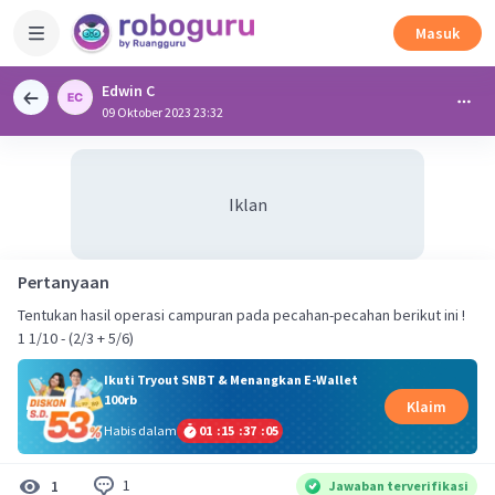
Masuk
Edwin C
09 Oktober 2023 23:32
Iklan
Pertanyaan
Tentukan hasil operasi campuran pada pecahan-pecahan berikut ini !
1 1/10 - (2/3 + 5/6)
Ikuti Tryout SNBT & Menangkan E-Wallet
100rb
Klaim
Habis dalam
01
:
15
:
37
:
05
1
1
Jawaban terverifikasi