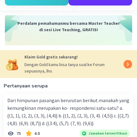
·
0.0
(
0
)
Balas
Beri Rating
Perdalam pemahamanmu bersama Master Teacher
di sesi Live Teaching, GRATIS!
Klaim Gold gratis sekarang!
Iklan
Dengan Gold kamu bisa tanya soal ke Forum
sepuasnya, lho.
Pertanyaan serupa
Dari himpunan pasangan berurutan berikut.manakah yang
kemungkinan merupakan ko- respondensi satu-satu? a.
{(1, 1), (2, 2), (3, 3), (4,4)} b. {(1, 2), (2, 3), (3, 4). (4,5)} c. {(2,7).
(4,8). (6,9). (8,7)} d. {(3.4), (5,7). (7, 9). (9,6)}
75
4.0
Jawaban terverifikasi